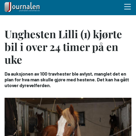
Menu 
Hopp
Unghesten Lilli (1) kjørte
til
hovedinnhold
bil i over 24 timer på en
uke
Da auksjonen av 100 travhester ble avlyst, manglet det en
plan for hva man skulle gjøre med hestene. Det kan ha gått
utover dyrevelferden.