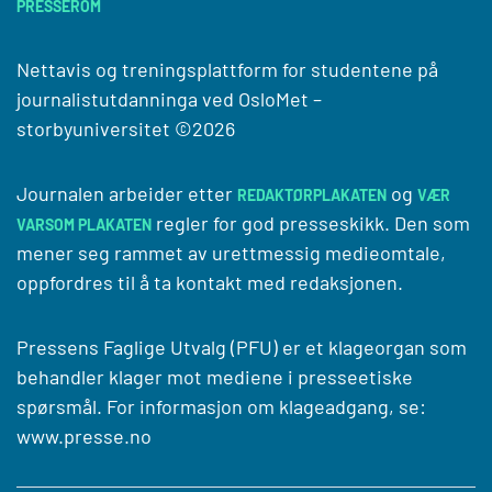
PRESSEROM
Nettavis og treningsplattform for studentene på
journalistutdanninga ved
OsloMet –
storbyuniversitet
©2026
Journalen arbeider etter
og
REDAKTØRPLAKATEN
VÆR
regler for god presseskikk. Den som
VARSOM PLAKATEN
mener seg rammet av urettmessig medieomtale,
oppfordres til å ta kontakt med redaksjonen.
Pressens Faglige Utvalg (PFU) er et klageorgan som
behandler klager mot mediene i presseetiske
spørsmål. For informasjon om klageadgang, se:
www.presse.no