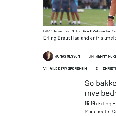
Foto:
Hameltion (CC BY-SA 4.0 Wikimedia C
Erling Braut Haaland er friskmeldt
JN
JONAS OLSSON
JENNY NOR
VT
CL
VILDE TRY SPORSHEIM
CHRIST
Solbakke
mye bed
15.16:
Erling B
Manchester C