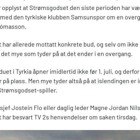
år opplyst at Strømsgodset den siste perioden har vær
 med den tyrkiske klubben Samsunspor om en overg
 Tómasson.
har allerede mottatt konkrete bud, og selv om ikke 
r det mye som tyder på at det ender i en overgang.
t i Tyrkia åpner imidlertid ikke før 1. juli, og derfor 
ler på plass. Men mye tyder altså på at islendingen er i
Strømsgodset-spiller.
jef Jostein Flo eller daglig leder Magne Jordan Nils
har besvart TV 2s henvendelser om saken tirsdag.