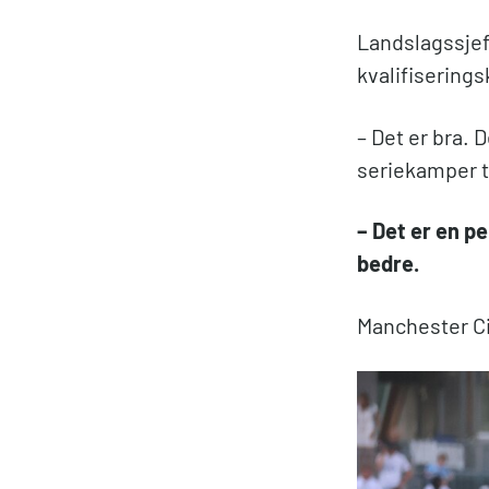
Landslagssjef 
kvalifiserings
– Det er bra. 
seriekamper ti
– Det er en pe
bedre.
Manchester Cit