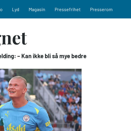
eo
Lyd
Magasin
Pressefrihet
Presserom
net
ing: – Kan ikke bli så mye bedre