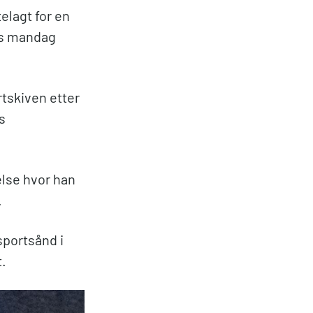
elagt for en
ms mandag
rtskiven etter
s
else hvor han
.
sportsånd i
t.