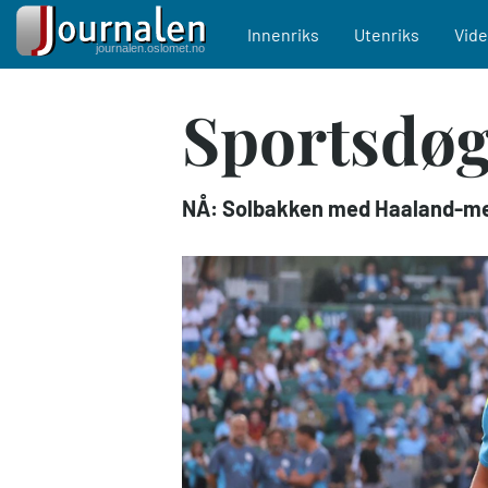
Main navigation
Innenriks
Utenriks
Vid
Hopp
Sportsdøg
til
hovedinnhold
NÅ: Solbakken med Haaland-meld