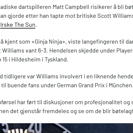
diske dartspilleren Matt Campbell risikerer å bli bøt
an gjorde etter han tapte mot britiske Scott Willia
r
Irske The Sun
.
 kjent som «Ginja Ninja», viste langefingeren til da
at Williams vant 6-3. Hendelsen skjedde under Player
15 i Hildesheim i Tyskland.
 tidligere var Williams involvert i en liknende hend
n til buende fans under German Grand Prix i München
førsel har ført til diskusjoner om profesjonalitet og 
men det gjenstår fremdeles og se om de blir bøtelag