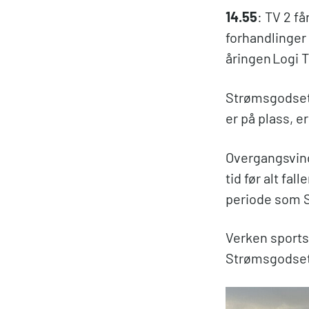
14.55
: TV 2 f
forhandlinger
åringen Logi
Strømsgodset 
er på plass, e
Overgangsvindue
tid før alt fal
periode som 
Verken sportss
Strømsgodset 