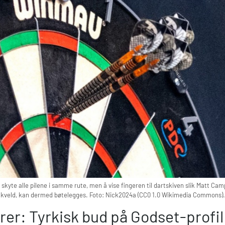
å skyte alle pilene i samme rute, men å vise fingeren til dartskiven slik Matt C
kveld, kan dermed bøtelegges. Foto: Nick2024a (CC0 1.0 Wikimedia Commons).
arer: Tyrkisk bud på Godset-profi