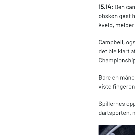
15.14:
Den cana
obskøn gest h
kveld, melde
Campbell, også
det ble klart 
Championship 
Bare en måned
viste fingere
Spillernes opp
dartsporten, 