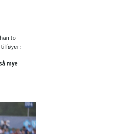
 han to
tilføyer:
 så mye