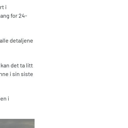
t i
ang for 24-
alle detaljene
kan det ta litt
nne i sin siste
en i