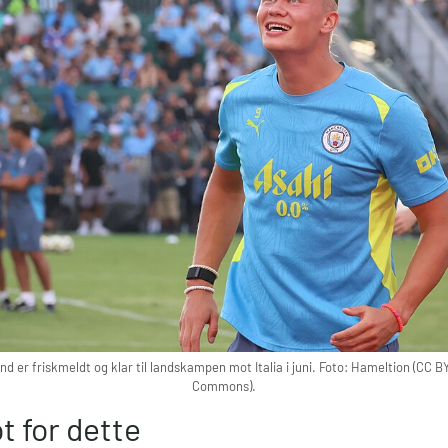
nd er friskmeldt og klar til landskampen mot Italia i juni. Foto: Hameltion (CC 
Commons).
t for dette