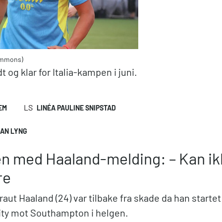
ommons)
 og klar for Italia-kampen i juni.
LS
EM
LINÉA PAULINE SNIPSTAD
IAN LYNG
n med Haaland-melding: – Kan ikk
re
raut Haaland (24) var tilbake fra skade da han startet
ity mot Southampton i helgen.