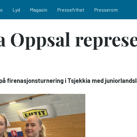
eo
Lyd
Magasin
Pressefrihet
Presserom
ra Oppsal repres
 på firenasjonsturnering i Tsjekkia med juniorlandsl