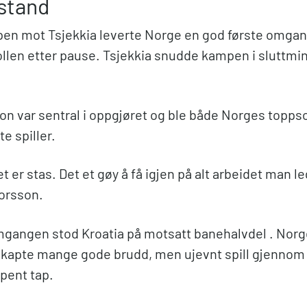
stand
en mot Tsjekkia leverte Norge en god første omga
ollen etter pause. Tsjekkia snudde kampen i sluttmi
son var sentral i oppgjøret og ble både Norges topps
te spiller.
t er stas. Det et gøy å få igjen på alt arbeidet man l
dorsson.
mgangen stod Kroatia på motsatt banehalvdel . Norge
skapte mange gode brudd, men ujevnt spill gjenno
epent tap.