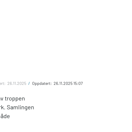
ert:
26.11.2025
/
Oppdatert:
26.11.2025 15:07
av troppen
rk. Samlingen
 både