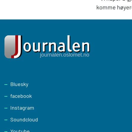
komme høyere 
Footer
Bluesky
facebook
Instagram
Soundcloud
Youtube