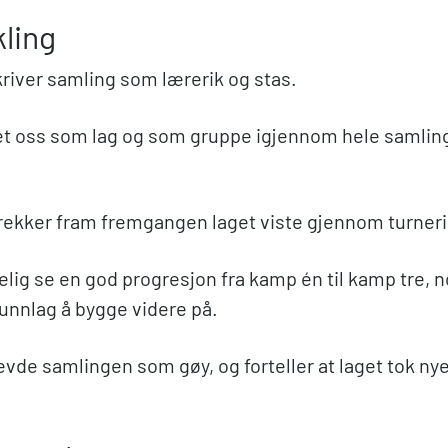
kling
kriver samling som lærerik og stas.
klet oss som lag og som gruppe igjennom hele samling
rekker fram fremgangen laget viste gjennom turner
elig se en god progresjon fra kamp én til kamp tre, 
runnlag å bygge videre på.
vde samlingen som gøy, og forteller at laget tok ny