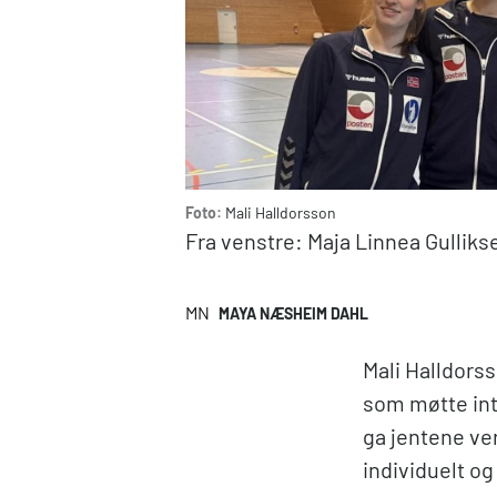
Foto:
Mali Halldorsson
Fra venstre: Maja Linnea Gulliks
MN
MAYA NÆSHEIM DAHL
Mali Halldorss
som møtte int
ga jentene ver
individuelt o