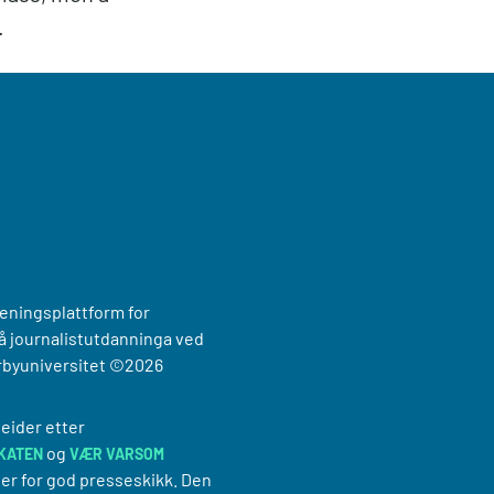
.
reningsplattform for
 journalistutdanninga ved
rbyuniversitet
©2026
eider etter
og
KATEN
VÆR VARSOM
er for god presseskikk. Den