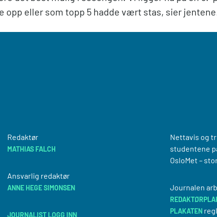
opp eller som topp 5 hadde vært stas, sier jentene
Redaktør
Nettavis og t
studentene på
MATHIAS FALCH
OsloMet – sto
Ansvarlig redaktør
Journalen arb
ANNE HEGE SIMONSEN
REDAKTØRPLA
regl
PLAKATEN
JOURNALIST LOGG INN