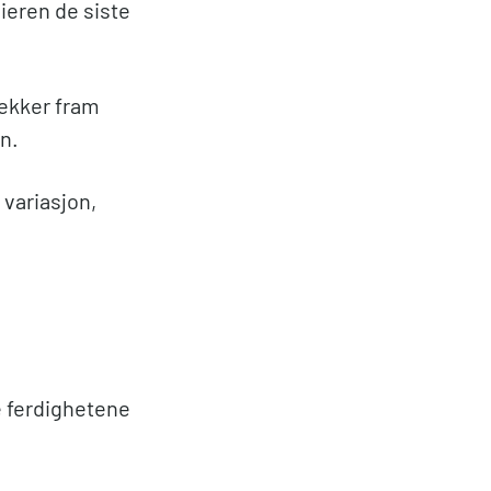
eieren de siste
rekker fram
n.
 variasjon,
e ferdighetene