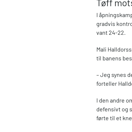
Tøff mot
I åpningskamp
gradvis kontr
vant 24-22.
Mali Halldors
til banens bes
– Jeg synes de
forteller Hall
I den andre o
defensivt og 
førte til et kn