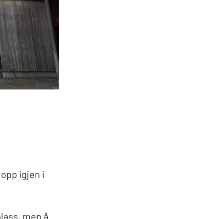
opp igjen i
plass, men å