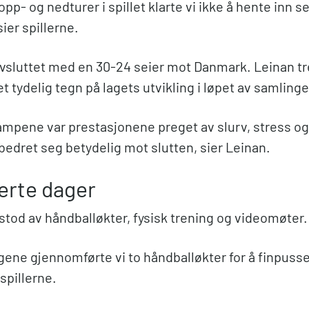
opp- og nedturer i spillet klarte vi ikke å hente inn s
sier spillerne.
vsluttet med en 30-24 seier mot Danmark. Leinan t
tydelig tegn på lagets utvikling i løpet av samlinge
kampene var prestasjonene preget av slurv, stress og
bedret seg betydelig mot slutten, sier Leinan.
erte dager
tod av håndballøkter, fysisk trening og videomøter.
agene gjennomførte vi to håndballøkter for å finpuss
 spillerne.