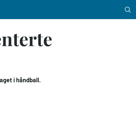
Menu 
enterte
aget i håndball.