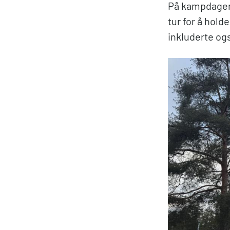
På kampdager 
tur for å hold
inkluderte og