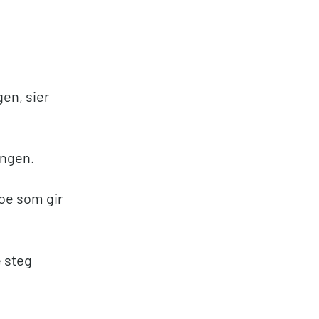
en, sier
ingen.
noe som gir
e steg