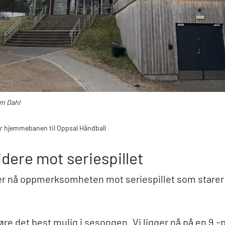
m Dahl
r hjemmebanen til Oppsal Håndball
idere mot seriespillet
ter nå oppmerksomheten mot seriespillet som starer 
jøre det best mulig i sesongen. Vi ligger nå på en 9.-