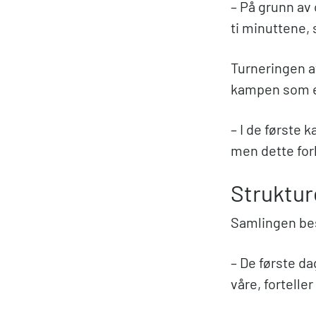
– På grunn av 
ti minuttene, 
Turneringen a
kampen som et 
– I de første 
men dette for
Struktur
Samlingen bes
– De første d
våre, forteller