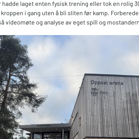
hadde laget enten fysisk trening eller tok en rolig 
e kroppen i gang uten å bli sliten før kamp. Forbered
så videomøte og analyse av eget spill og mostander