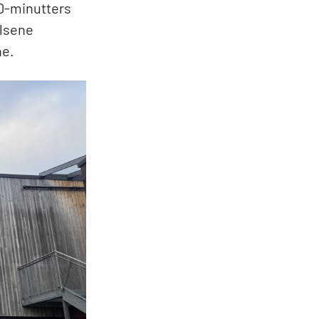
30-minutters
elsene
ne.