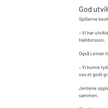
God utvi
Spillerne bes
– Vi har utvi
Halldorsson.
Også Leinan t
– Vi kunne tyd
oss et godt g
Jentene opple
sammen.