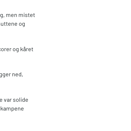
ng, men mistet
nuttene og
corer og kåret
egger ned,
 var solide
m kampene