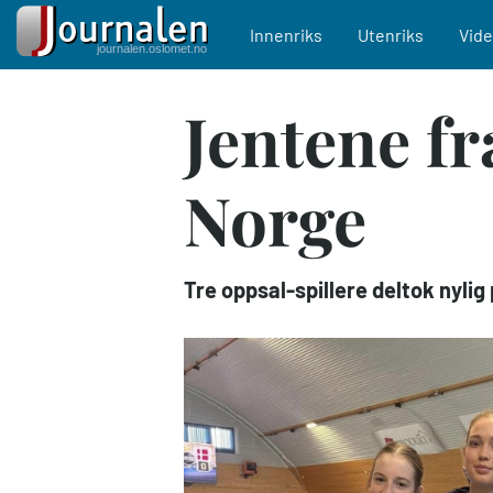
Main navigation
Innenriks
Utenriks
Vid
Hopp
Jentene f
til
hovedinnhold
Norge
Tre oppsal-spillere deltok nylig