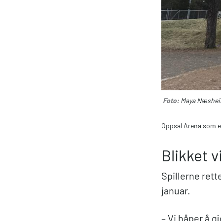
Foto:
Maya Næshei
Oppsal Arena som e
Blikket v
Spillerne ret
januar.
– Vi håper å g