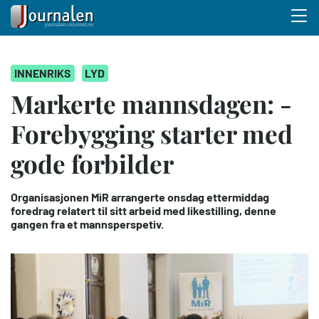
Menu 
Hopp
INNENRIKS
LYD
til
hovedinnhold
Markerte mannsdagen: -
Forebygging starter med
gode forbilder
Organisasjonen MiR arrangerte onsdag ettermiddag
foredrag relatert til sitt arbeid med likestilling, denne
gangen fra et mannsperspetiv.