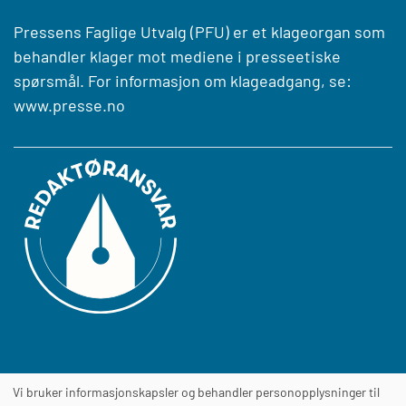
Pressens Faglige Utvalg (PFU) er et klageorgan som
behandler klager mot mediene i presseetiske
spørsmål. For informasjon om klageadgang, se:
www.presse.no
Vi bruker informasjonskapsler og behandler personopplysninger til
Journalens