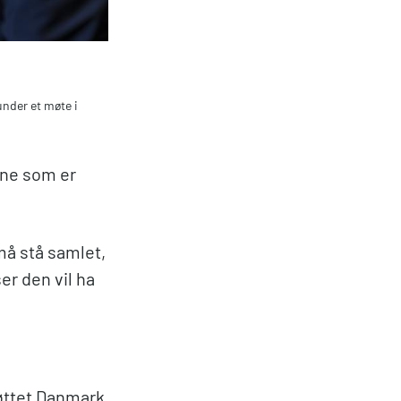
nder et møte i
kene som er
må stå samlet,
er den vil ha
tøttet Danmark