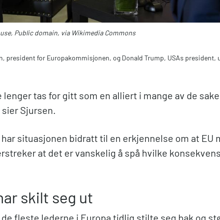
use, Public domain, via Wikimedia Commons
en, president for Europakommisjonen, og Donald Trump, USAs president, u
 lenger tas for gitt som en alliert i mange av de sa
, sier Sjursen.
 har situasjonen bidratt til en erkjennelse om at EU 
streker at det er vanskelig å spå hvilke konsekvens
har skilt seg ut
e fleste lederne i Europa tidlig stilte seg bak og s