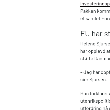
investeringspa
Pakken kommer
et samlet Eur
EU har s
Helene Sjurse
har opplevd a
støtte Danma
– Jeg har opp
sier Sjursen.
Hun forklarer
utenrikspolit
utfordring nå 