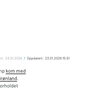
.
ert:
23.01.2026
/
Oppdatert:
23.01.2026 15:51
ump
kom med
 Grønland
.
orholdet