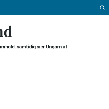
Menu 
nd
amhold, samtidig sier Ungarn at