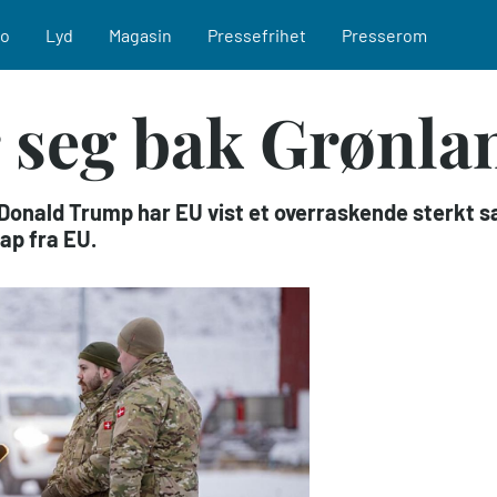
eo
Lyd
Magasin
Pressefrihet
Presserom
 seg bak Grønla
Donald Trump har EU vist et overraskende sterkt s
kap fra EU.