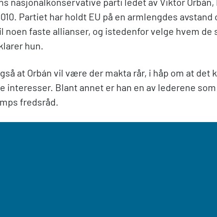
s nasjonalkonservative parti ledet av Viktor Orbán, 
010. Partiet har holdt EU på en armlengdes avstand o
il noen faste allianser, og istedenfor velge hvem de s
rklarer hun.
gså at Orbán vil være der makta rår, i håp om at de
e interesser. Blant annet er han en av lederene som 
rumps fredsråd.