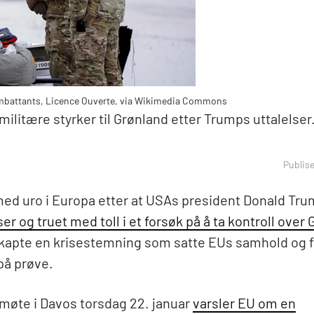
ombattants, Licence Ouverte, via Wikimedia Commons
ilitære styrker til Grønland etter Trumps uttalelser
Publis
med uro i Europa etter at USAs president Donald Tr
ser og truet med toll i et forsøk på å ta kontroll over
kapte en krisestemning som satte EUs samhold og f
på prøve.
emøte i Davos torsdag 22. januar
varsler EU om en