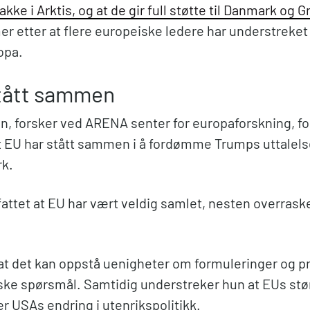
kke i Arktis, og at de gir full støtte til Danmark og 
 etter at flere europeiske ledere har understreket
opa.
tått sammen
n, forsker ved ARENA senter for europaforskning, for
t EU har stått sammen i å fordømme Trumps uttalelse
rk.
fattet at EU har vært veldig samlet, nesten overras
 at det kan oppstå uenigheter om formuleringer og p
iske spørsmål. Samtidig understreker hun at EUs stø
er USAs endring i utenrikspolitikk.