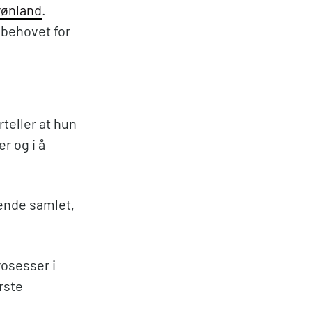
Grønland
.
 behovet for
teller at hun
r og i å
kende samlet,
rosesser i
rste