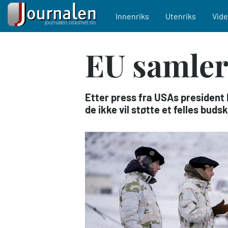
Main navigation
Innenriks
Utenriks
Vid
Hopp
EU samler
til
hovedinnhold
Etter press fra USAs president 
de ikke vil støtte et felles buds