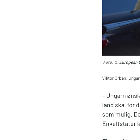
Foto:
© European U
Viktor Orbán, Ungar
– Ungarn ønsk
land skal for 
som mulig. Der
Enkeltstater k