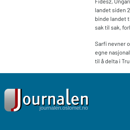
Fidesz, Ungarn
landet siden 2
binde landet t
sak til sak, fo
Sarfi nevner o
egne nasjonal
til å delta i T