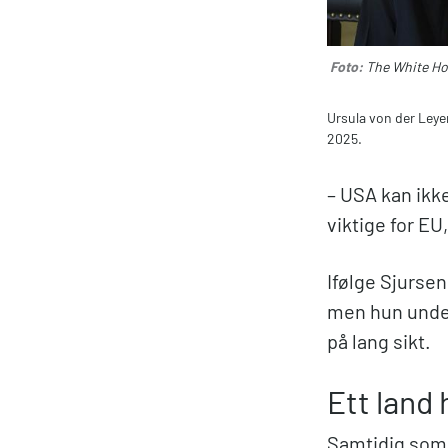
Foto:
The White Ho
Ursula von der Ley
2025.
– USA kan ikke
viktige for EU
Ifølge Sjursen
men hun under
på lang sikt.
Ett land 
Samtidig som d