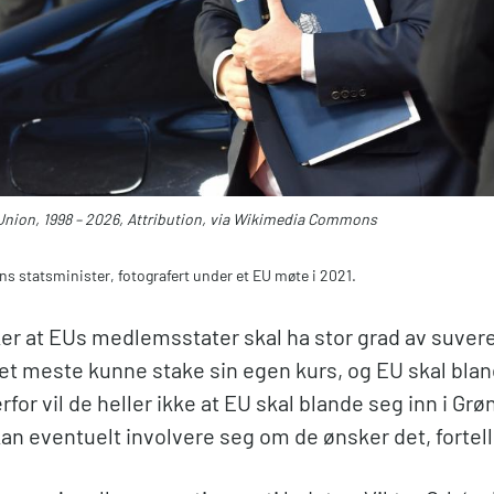
nion, 1998 – 2026, Attribution, via Wikimedia Commons
ns statsminister, fotografert under et EU møte i 2021.
er at EUs medlemsstater skal ha stor grad av suvere
det meste kunne stake sin egen kurs, og EU skal blan
for vil de heller ikke at EU skal blande seg inn i Gr
an eventuelt involvere seg om de ønsker det, fortell