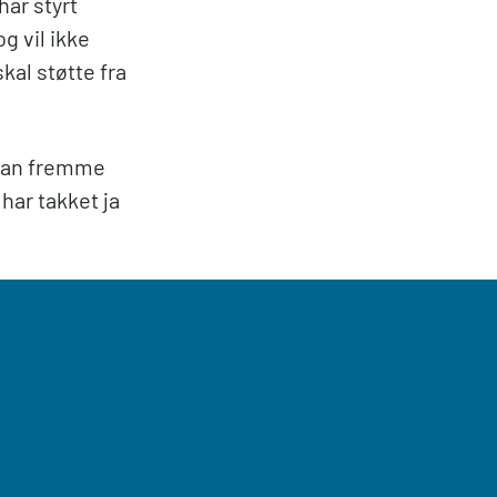
har styrt
g vil ikke
kal støtte fra
t kan fremme
har takket ja