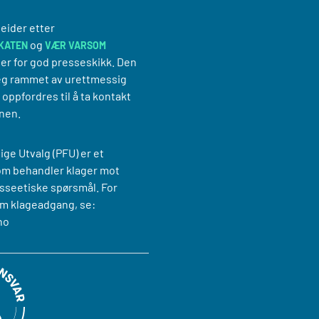
eider etter
og
KATEN
VÆR VARSOM
er for god presseskikk. Den
g rammet av urettmessig
oppfordres til å ta kontakt
nen.
ige Utvalg (PFU) er et
om behandler klager mot
sseetiske spørsmål. For
m klageadgang, se:
no