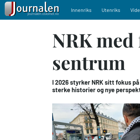
Main navigation
Innenriks
Utenriks
Vid
Hopp
NRK med 
til
hovedinnhold
sentrum
I 2026 styrker NRK sitt fokus på
sterke historier og nye perspek