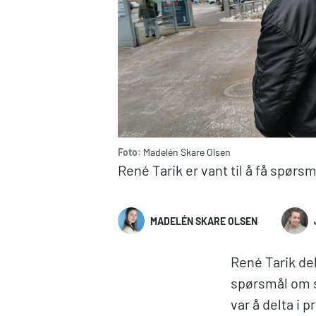
Foto:
Madelén Skare Olsen
Ren
é
Tarik er vant til å få spør
MADELÉN SKARE OLSEN
René Tarik del
spørsmål om s
var å delta i