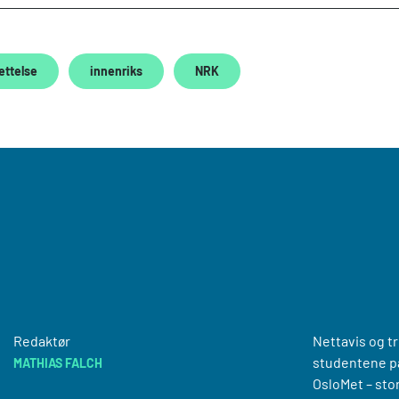
ettelse
innenriks
NRK
Redaktør
Nettavis og t
studentene på
MATHIAS FALCH
OsloMet – sto