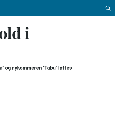
Menu 
ld i
a'' og nykommeren ''Tabu'' løftes