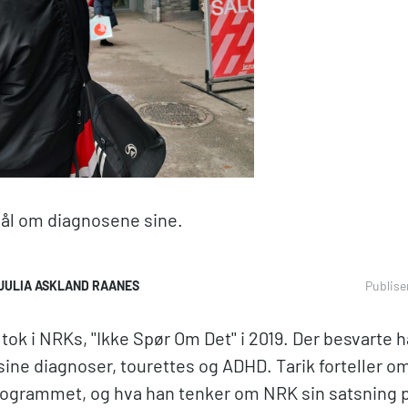
smål om diagnosene sine.
JULIA ASKLAND RAANES
Publise
tok i NRKs, ''Ikke Spør Om Det'' i 2019. Der besvarte 
ine diagnoser, tourettes og ADHD. Tarik forteller o
 programmet, og hva han tenker om NRK sin satsning 