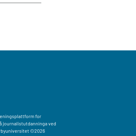
reningsplattform for
 journalistutdanninga ved
rbyuniversitet
©2026