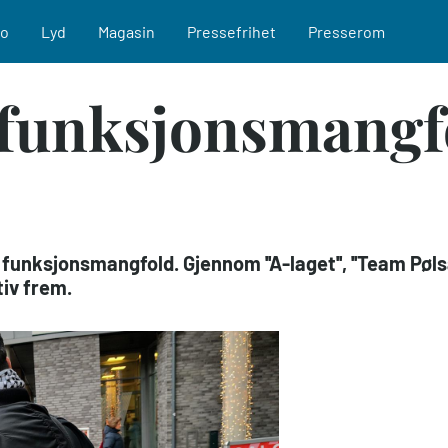
eo
Lyd
Magasin
Pressefrihet
Presserom
funksjonsmangfo
 funksjonsmangfold. Gjennom ''A-laget'', ''Team Pøls
tiv frem.