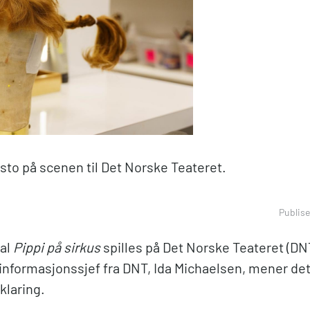
i sto på scenen til Det Norske Teateret.
Publise
kal
Pippi på sirkus
spilles på Det Norske Teateret (DN
 informasjonssjef fra DNT, Ida Michaelsen, mener dett
rklaring.