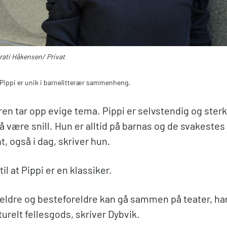
rati Håkensen/ Privat
Pippi er unik i barnelitterær sammenheng.
ren tar opp evige tema. Pippi er selvstendig og ster
l å være snill. Hun er alltid på barnas og de svakestes
, også i dag, skriver hun.
il at Pippi er en klassiker.
reldre og besteforeldre kan gå sammen på teater, har
lturelt fellesgods, skriver Dybvik.