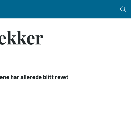
Menu 
vekker
ne har allerede blitt revet