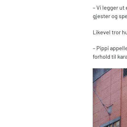
– Vi legger ut 
gjester og spe
Likevel tror h
– Pippi appell
forhold til ka