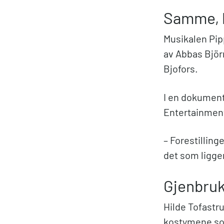
Samme, l
Musikalen Pipp
av Abbas Björ
Bjofors.
I en dokumenta
Entertainment
– Forestillin
det som ligge
Gjenbruk
Hilde Tofastru
kostymene som