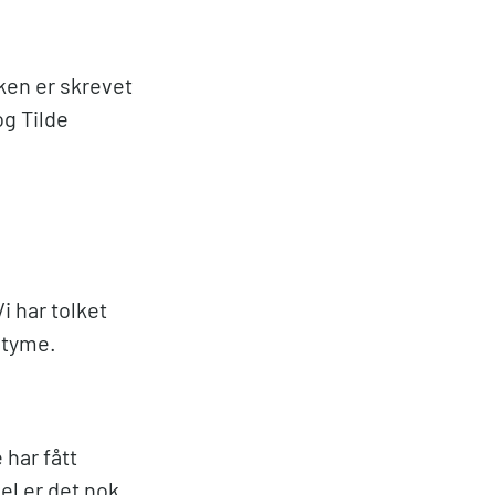
kken er skrevet
g Tilde
i har tolket
styme.
 har fått
el er det nok