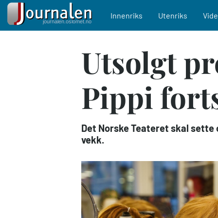
Main navigation
Innenriks
Utenriks
Vid
Hopp
Utsolgt p
til
hovedinnhold
Pippi fort
Det Norske Teateret skal sette o
vekk.