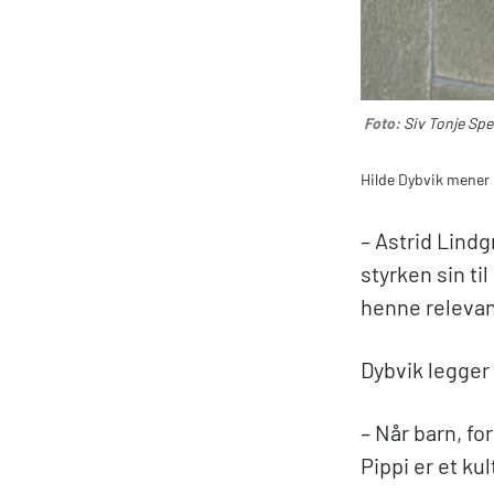
Foto:
Siv Tonje Spe
Hilde Dybvik mener 
– Astrid Lindg
styrken sin ti
henne relevant
Dybvik legger t
– Når barn, fo
Pippi er et ku