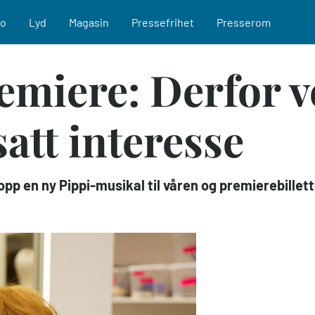
eo
Lyd
Magasin
Pressefrihet
Presserom
remiere: Derfor 
satt interesse
pp en ny Pippi-musikal til våren og premierebillette