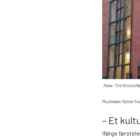
Foto:
Tiril Kristoff
Musikalen flytter fra
– Et kult
Ifølge første