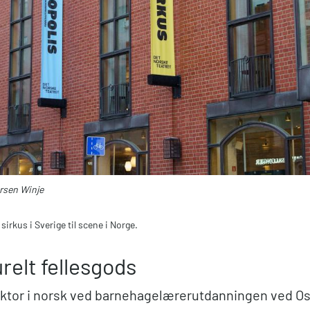
ersen Winje
 sirkus i Sverige til scene i Norge.
urelt fellesgods
lektor i norsk ved barnehagelærerutdanningen ved Os