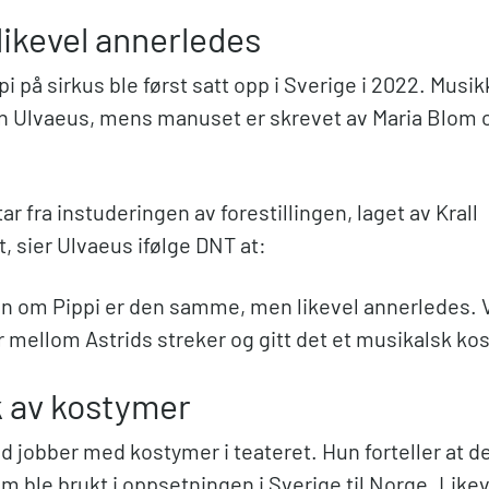
ikevel annerledes
i på sirkus ble først satt opp i Sverige i 2022. Musi
n Ulvaeus, mens manuset er skrevet av Maria Blom o
r fra instuderingen av forestillingen, laget av Krall
, sier Ulvaeus ifølge DNT at:
gen om Pippi er den samme, men likevel annerledes. V
r mellom Astrids streker og gitt det et musikalsk ko
 av kostymer
d jobber med kostymer i teateret. Hun forteller at de
 ble brukt i oppsetningen i Sverige til Norge. Likev