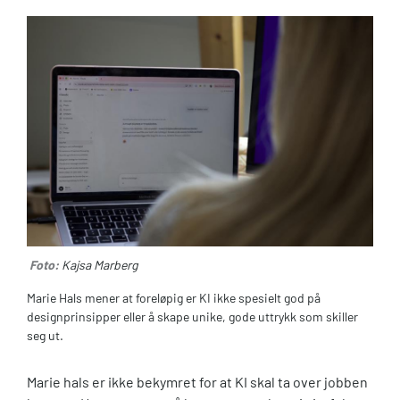
Foto:
Kajsa Marberg
Marie Hals mener at foreløpig er KI ikke spesielt god på
designprinsipper eller å skape unike, gode uttrykk som skiller
seg ut.
Marie hals er ikke bekymret for at KI skal ta over jobben