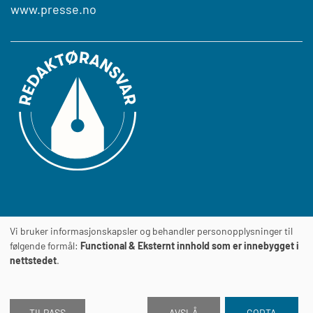
www.presse.no
Vi bruker informasjonskapsler og behandler personopplysninger til
Journalens
TILGJENGELIGHETSERKLÆRING
følgende formål:
Functional & Eksternt innhold som er innebygget i
nettstedet
.
TILPASS
AVSLÅ
GODTA