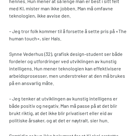
hennes. Hun mener at så lenge man er best i sitt felt
med KI, mister man ikke jobben. Man må omfavne
teknologien, ikke avvise den.
– Jeg tror folk kommer til å forsette å sette pris på «The
human touch», sier Hals.
Synne Vederhus (32), grafisk design-student ser både
fordeler og utfordringer ved utviklingen av kunstig
intelligens. Hun mener teknologien kan effektivisere
arbeidsprosesser, men understreker at den må brukes
på en ansvarlig måte.
– Jeg tenker at utviklingen av kunstig intelligens er
både positiv og negativ. Man må passe på at det blir
brukt riktig, at det ikke blir privatisert eller eid av
politiske årsaker, og at det er nøytralt, sier hun.
Samtidig er hun ikke bekymret for at KI skal erstatte