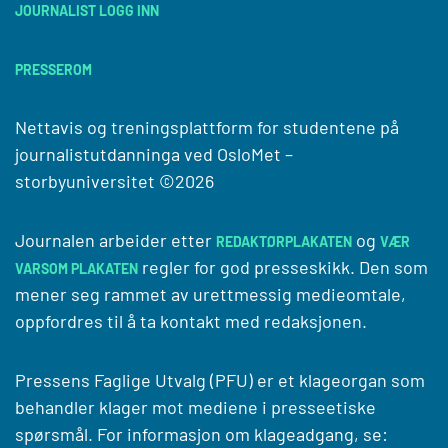
JOURNALIST LOGG INN
PRESSEROM
Nettavis og treningsplattform for studentene på
journalistutdanninga ved
OsloMet –
storbyuniversitet
©2026
Journalen arbeider etter
og
REDAKTØRPLAKATEN
VÆR
regler for god presseskikk. Den som
VARSOM PLAKATEN
mener seg rammet av urettmessig medieomtale,
oppfordres til å ta kontakt med redaksjonen.
Pressens Faglige Utvalg (PFU) er et klageorgan som
behandler klager mot mediene i presseetiske
spørsmål. For informasjon om klageadgang, se: