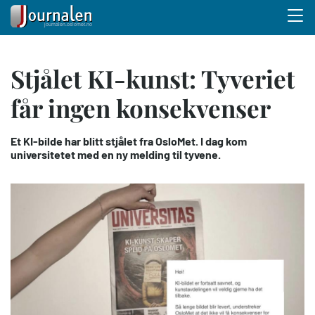
Menu 
Hopp
Stjålet KI-kunst: Tyveriet
til
hovedinnhold
får ingen konsekvenser
Et KI-bilde har blitt stjålet fra OsloMet. I dag kom
universitetet med en ny melding til tyvene.