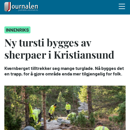
Menu 
Hopp
INNENRIKS
til
hovedinnhold
Ny tursti bygges av
sherpaer i Kristiansund
Kvernberget tilltrekker seg mange turglade. Nå bygges det
en trapp, for å gjøre område enda mer tilgjengelig for folk.