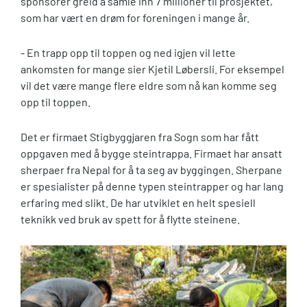
sponsorer greid å samle inn 7 millioner til prosjektet,
som har vært en drøm for foreningen i mange år.
- En trapp opp til toppen og ned igjen vil lette
ankomsten for mange sier Kjetil Løbersli. For eksempel
vil det være mange flere eldre som nå kan komme seg
opp til toppen.
Det er firmaet Stigbyggjaren fra Sogn som har fått
oppgaven med å bygge steintrappa. Firmaet har ansatt
sherpaer fra Nepal for å ta seg av byggingen. Sherpane
er spesialister på denne typen steintrapper og har lang
erfaring med slikt. De har utviklet en helt spesiell
teknikk ved bruk av spett for å flytte steinene.