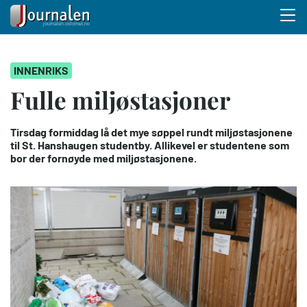
Menu 
Hopp
INNENRIKS
til
hovedinnhold
Fulle miljøstasjoner
Tirsdag formiddag lå det mye søppel rundt miljøstasjonene
til St. Hanshaugen studentby. Allikevel er studentene som
bor der fornøyde med miljøstasjonene.