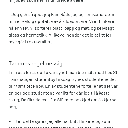
– Jeg gjør så godt jeg kan. Både jeg og romkameraten
min er veldig opptatte av å kildesortere. Vi er flinkere
nå enn før. Vi sorterer plast, papp og mat, og selvsagt
glass og hermetikk. Allikevel hender det jo at litt for
mye går i restavfallet.
Tømmes regelmessig
Til tross for at dette var synet man ble møtt med hos St.
Hanshaugen studentby tirsdag, synes studentene det
blir tømt ofte nok. En av studentene forteller at det var
en periode studentene var litt for dårlige til å kaste
riktig. Da fikk de mail fra SiO med beskjed om å skjerpe
seg.
– Etter dette synes jeg alle har blitt flinkere og som
regel blir stasjonene tømt i tide slik at det ikke ligger