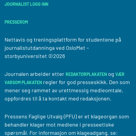
JOURNALIST LOGG INN
PRESSEROM
Nettavis og treningsplattform for studentene på
journalistutdanninga ved
OsloMet –
storbyuniversitet
©2026
Journalen arbeider etter
og
REDAKTØRPLAKATEN
VÆR
regler for god presseskikk. Den som
VARSOM PLAKATEN
mener seg rammet av urettmessig medieomtale,
oppfordres til å ta kontakt med redaksjonen.
Pressens Faglige Utvalg (PFU) er et klageorgan som
behandler klager mot mediene i presseetiske
spørsmål. For informasjon om klageadgang, se: