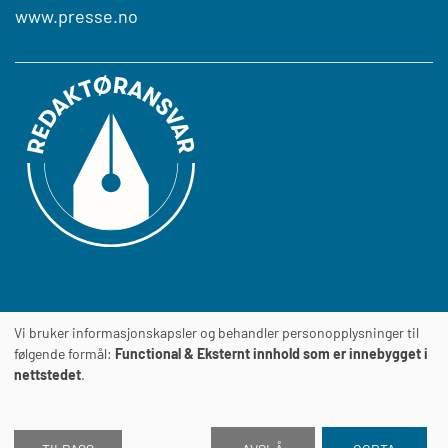
www.presse.no
Vi bruker informasjonskapsler og behandler personopplysninger til
Journalens
TILGJENGELIGHETSERKLÆRING
følgende formål:
Functional & Eksternt innhold som er innebygget i
nettstedet
.