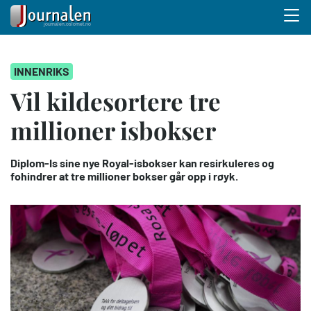
Menu 
Hopp
INNENRIKS
til
hovedinnhold
Vil kildesortere tre
millioner isbokser
Diplom-Is sine nye Royal-isbokser kan resirkuleres og
fohindrer at tre millioner bokser går opp i røyk.