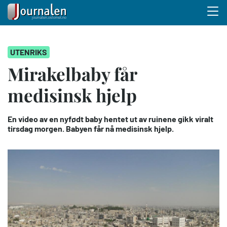
Menu 
Hopp
UTENRIKS
til
hovedinnhold
Mirakelbaby får
medisinsk hjelp
En video av en nyfødt baby hentet ut av ruinene gikk viralt
tirsdag morgen. Babyen får nå medisinsk hjelp.