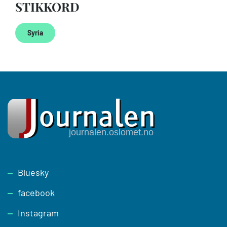
STIKKORD
Syria
Footer
Bluesky
facebook
Instagram