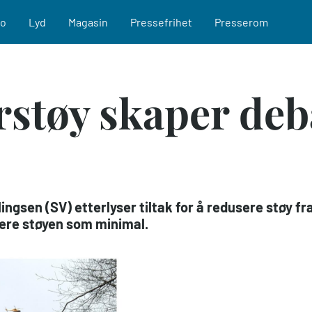
eo
Lyd
Magasin
Pressefrihet
Presserom
rstøy skaper deb
ingsen (SV) etterlyser tiltak for å redusere støy fr
ere støyen som minimal.