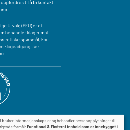
oppfordres til å ta kontakt
nen.
ige Utvalg (PFU) er et
om behandler klager mot
sseetiske spørsmål. For
m klageadgang, se:
no
i bruker informasjonskapsler og behandler personopplysninger til
ølgende formål:
Functional & Eksternt innhold som er innebygget i