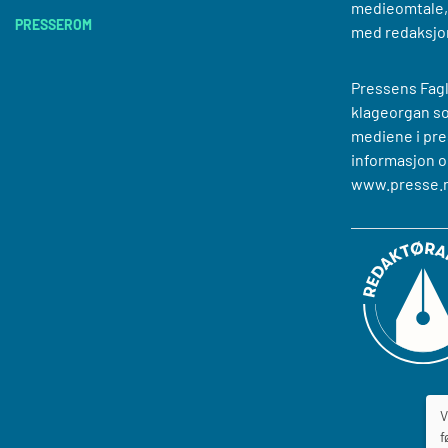
medieomtale, 
PRESSEROM
med redaksjo
Pressens Fagl
klageorgan s
mediene i pre
informasjon o
www.presse.
V
f