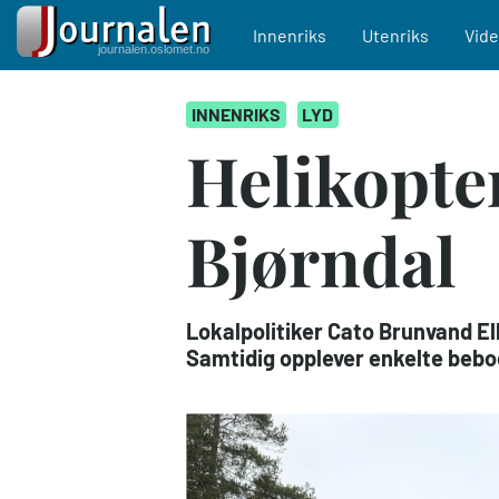
Main navigation
Innenriks
Utenriks
Vid
Hopp
INNENRIKS
LYD
til
hovedinnhold
Helikopte
Bjørndal
Lokalpolitiker Cato Brunvand Ell
Samtidig opplever enkelte bebo