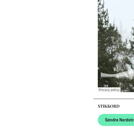
STIKKORD
Søndre Nordst