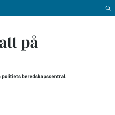
Menu 
att på
a politiets beredskapssentral.