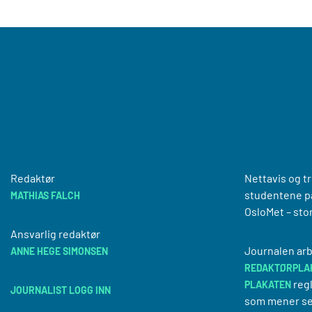
Redaktør
Nettavis og t
studentene på
MATHIAS FALCH
OsloMet – sto
Ansvarlig redaktør
Journalen arb
ANNE HEGE SIMONSEN
REDAKTØRPLA
regl
PLAKATEN
JOURNALIST LOGG INN
som mener se