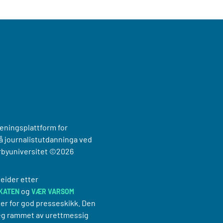
reningsplattform for
 journalistutdanninga ved
rbyuniversitet
©2026
eider etter
og
KATEN
VÆR VARSOM
er for god presseskikk. Den
g rammet av urettmessig