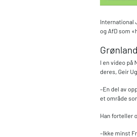
International
og AfD som «
Grønlan
I en video på
deres, Geir U
–En del av opp
et område som
Han forteller
–Ikke minst Fr