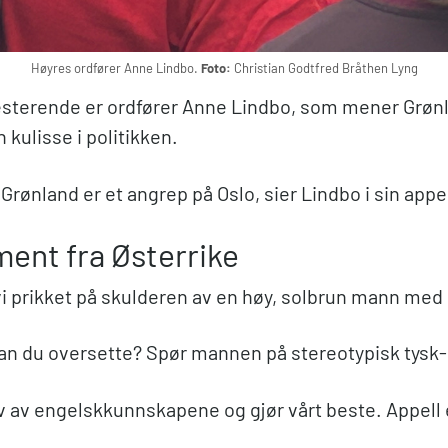
Høyres ordfører Anne Lindbo.
Foto:
Christian Godtfred Bråthen Lyng
esterende er ordfører Anne Lindbo, som mener Grønl
kulisse i politikken.
Grønland er et angrep på Oslo, sier Lindbo i sin appel
ent fra Østerrike
 vi prikket på skulderen av en høy, solbrun mann med 
an du oversette? Spør mannen på stereotypisk tysk
v av engelskkunnskapene og gjør vårt beste. Appell e