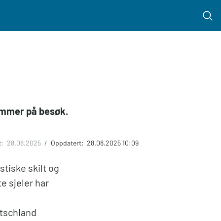
Menu 
mmer på besøk.
t:
28.08.2025
/
Oppdatert:
28.08.2025 10:09
stiske skilt og
e sjeler har
utschland