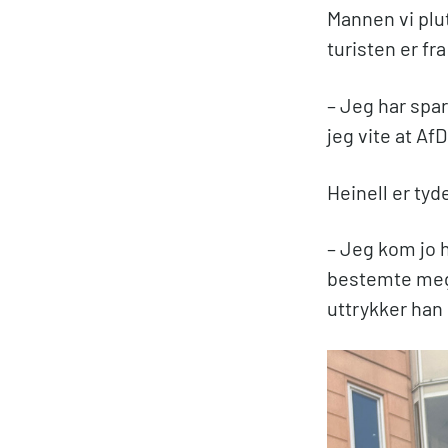
Mannen vi plut
turisten er f
– Jeg har spar
jeg vite at Af
Heinell er tyde
– Jeg kom jo h
bestemte meg f
uttrykker han