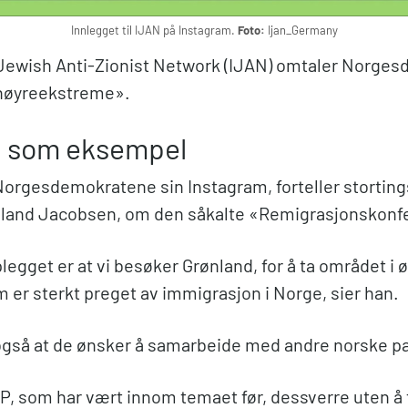
Innlegget til IJAN på Instagram.
Foto:
Ijan_Germany
 Jewish Anti-Zionist Network (IJAN) omtaler Norge
høyreekstreme».
d som eksempel
 Norgesdemokratene sin Instagram, forteller stortin
gland Jacobsen, om den såkalte «Remigrasjonskonf
legget er at vi besøker Grønland, for å ta området i 
 er sterkt preget av immigrasjon i Norge, sier han.
 også at de ønsker å samarbeide med andre norske pa
P, som har vært innom temaet før, dessverre uten å f