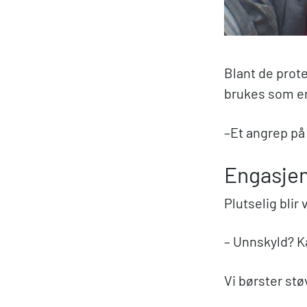
Blant de prot
brukes som en 
–Et angrep på 
Engasjem
Plutselig blir
– Unnskyld? K
Vi børster stø