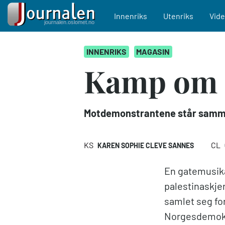
Main navigation
Innenriks
Utenriks
Vid
Hopp
INNENRIKS
MAGASIN
til
hovedinnhold
Kamp om 
Motdemonstrantene står samme
KS
CL
KAREN SOPHIE CLEVE SANNES
En gatemusikan
palestinaskjer
samlet seg fo
Norgesdemokra