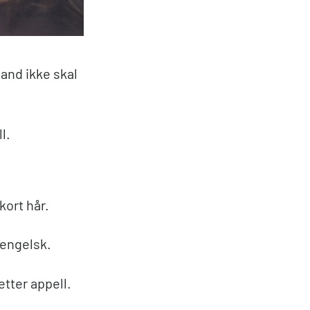
and ikke skal
l.
kort hår.
-engelsk.
tter appell.