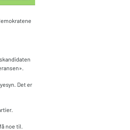
sdemokratene
gskandidaten
eransen».
øyesyn. Det er
rtier.
å noe til.