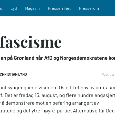
eo
Lyd
Magasin
Pressefrihet
Presserom
fascisme
n på Grønland når AfD og Norgesdemokratene ko
CHRISTIAN LYNG
Publiser
t synger gamle viser om Oslo til et hav av antifasci
f. Det er fredag 15. august, og flere hundre engasjert
r å demonstrere mot en befaring arrangert av
tene og det ytre-høyre-partiet Alternative für De