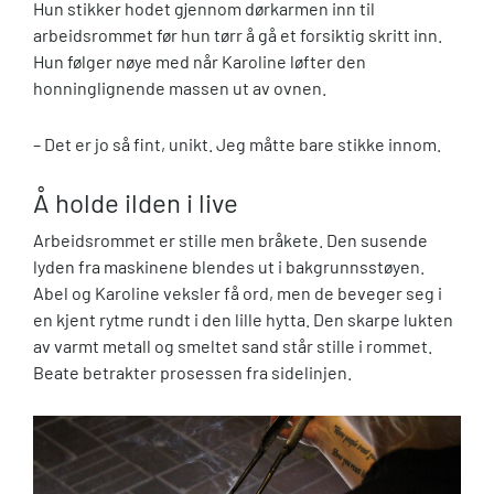
Hun stikker hodet gjennom dørkarmen inn til
arbeidsrommet før hun tørr å gå et forsiktig skritt inn.
Hun følger nøye med når Karoline løfter den
honninglignende massen ut av ovnen.
– Det er jo så fint, unikt. Jeg måtte bare stikke innom.
Å holde ilden i live
Arbeidsrommet er stille men bråkete. Den susende
lyden fra maskinene blendes ut i bakgrunnsstøyen.
Abel og Karoline veksler få ord, men de beveger seg i
en kjent rytme rundt i den lille hytta. Den skarpe lukten
av varmt metall og smeltet sand står stille i rommet.
Beate betrakter prosessen fra sidelinjen.