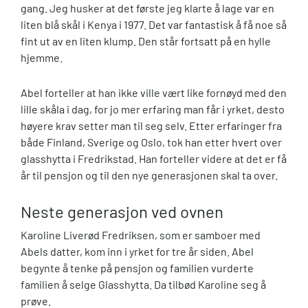
gang. Jeg husker at det første jeg klarte å lage var en
liten blå skål i Kenya i 1977. Det var fantastisk å få noe så
fint ut av en liten klump. Den står fortsatt på en hylle
hjemme.
Abel forteller at han ikke ville vært like fornøyd med den
lille skåla i dag, for jo mer erfaring man får i yrket, desto
høyere krav setter man til seg selv. Etter erfaringer fra
både Finland, Sverige og Oslo, tok han etter hvert over
glasshytta i Fredrikstad. Han forteller videre at det er få
år til pensjon og til den nye generasjonen skal ta over.
Neste generasjon ved ovnen
Karoline Liverød Fredriksen, som er samboer med
Abels datter, kom inn i yrket for tre år siden. Abel
begynte å tenke på pensjon og familien vurderte
familien å selge Glasshytta. Da tilbød Karoline seg å
prøve.