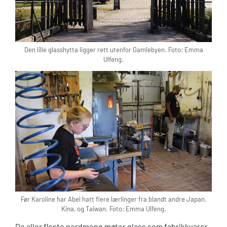
Den lille glasshytta ligger rett utenfor Gamlebyen. Foto: Emma
Ulfeng.
Før Karoline har Abel hatt flere lærlinger fra blandt andre Japan,
Kina, og Taiwan. Foto: Emma Ulfeng.
De aller fleste nordmenn møter glass som fabrikkvarer