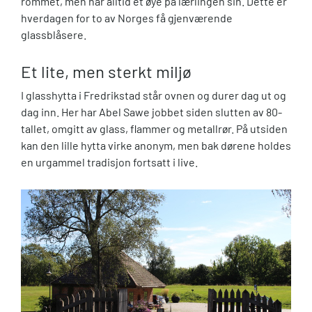
rommet, men har alltid et øye på lærlingen sin. Dette er
hverdagen for to av Norges få gjenværende
glassblåsere.
Et lite, men sterkt miljø
I glasshytta i Fredrikstad står ovnen og durer dag ut og
dag inn. Her har Abel Sawe jobbet siden slutten av 80-
tallet, omgitt av glass, flammer og metallrør. På utsiden
kan den lille hytta virke anonym, men bak dørene holdes
en urgammel tradisjon fortsatt i live.