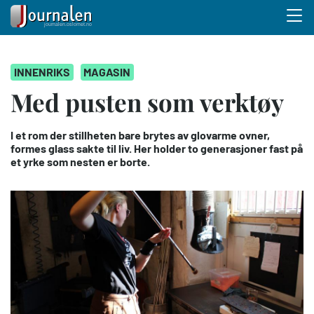
Menu 
Hopp
INNENRIKS
MAGASIN
til
hovedinnhold
Med pusten som verktøy
I et rom der stillheten bare brytes av glovarme ovner,
formes glass sakte til liv. Her holder to generasjoner fast på
et yrke som nesten er borte.