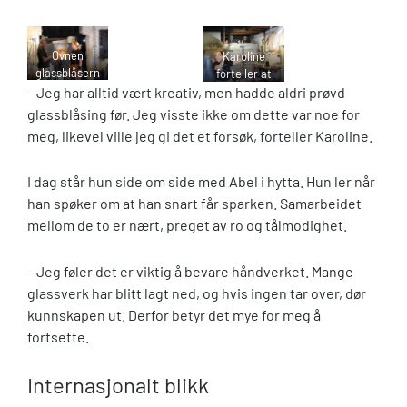
Ovnen
Karoline
glassblåsern
forteller at
e bruker er
– Jeg har alltid vært kreativ, men hadde aldri prøvd
yrket er
omtrent
fleksibelt og
glassblåsing før. Jeg visste ikke om dette var noe for
1100 ℃.
givende.
meg, likevel ville jeg gi det et forsøk, forteller Karoline.
Foto: Emma
Foto: Emma
Ulfeng.
Ulfeng.
I dag står hun side om side med Abel i hytta. Hun ler når
han spøker om at han snart får sparken. Samarbeidet
mellom de to er nært, preget av ro og tålmodighet.
– Jeg føler det er viktig å bevare håndverket. Mange
glassverk har blitt lagt ned, og hvis ingen tar over, dør
kunnskapen ut. Derfor betyr det mye for meg å
fortsette.
Internasjonalt blikk