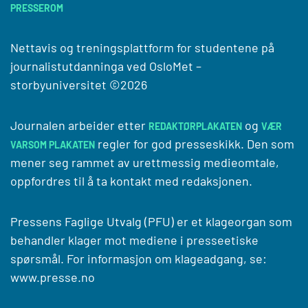
PRESSEROM
Nettavis og treningsplattform for studentene på
journalistutdanninga ved
OsloMet –
storbyuniversitet
©2026
Journalen arbeider etter
og
REDAKTØRPLAKATEN
VÆR
regler for god presseskikk. Den som
VARSOM PLAKATEN
mener seg rammet av urettmessig medieomtale,
oppfordres til å ta kontakt med redaksjonen.
Pressens Faglige Utvalg (PFU) er et klageorgan som
behandler klager mot mediene i presseetiske
spørsmål. For informasjon om klageadgang, se:
www.presse.no