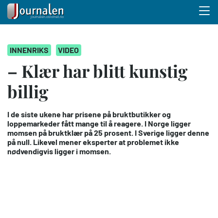
Menu 
Hopp
INNENRIKS
VIDEO
til
hovedinnhold
– Klær har blitt kunstig
billig
I de siste ukene har prisene på bruktbutikker og
loppemarkeder fått mange til å reagere. I Norge ligger
momsen på bruktklær på 25 prosent. I Sverige ligger denne
på null. Likevel mener eksperter at problemet ikke
nødvendigvis ligger i momsen.