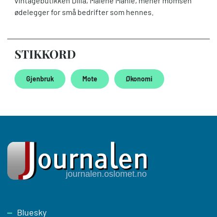
vintagebutikken Dilla, Malene Mahle, mener momsen
ødelegger for små bedrifter som hennes.
STIKKORD
Gjenbruk
Mote
Økonomi
Footer
Bluesky