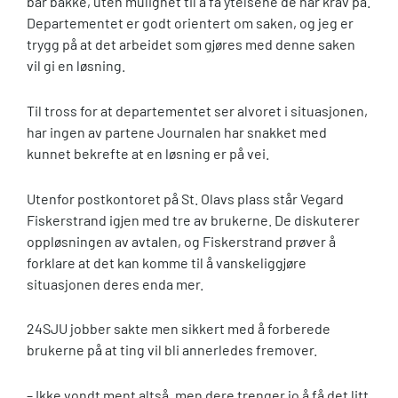
bar bakke, uten mulighet til å få ytelsene de har krav på.
Departementet er godt orientert om saken, og jeg er
trygg på at det arbeidet som gjøres med denne saken
vil gi en løsning.
Til tross for at departementet ser alvoret i situasjonen,
har ingen av partene Journalen har snakket med
kunnet bekrefte at en løsning er på vei.
Utenfor postkontoret på St. Olavs plass står Vegard
Fiskerstrand igjen med tre av brukerne. De diskuterer
oppløsningen av avtalen, og Fiskerstrand prøver å
forklare at det kan komme til å vanskeliggjøre
situasjonen deres enda mer.
24SJU jobber sakte men sikkert med å forberede
brukerne på at ting vil bli annerledes fremover.
– Ikke vondt ment altså, men dere trenger jo å få det litt