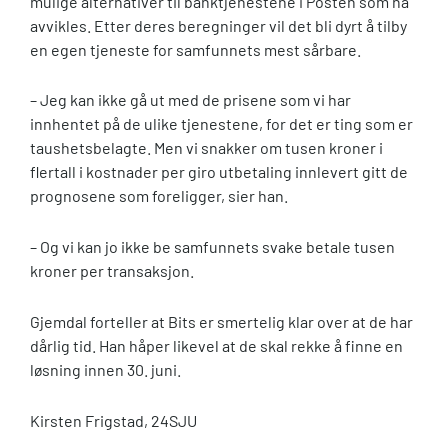
mulige alternativer til banktjenestene i Posten som nå
avvikles. Etter deres beregninger vil det bli dyrt å tilby
en egen tjeneste for samfunnets mest sårbare.
– Jeg kan ikke gå ut med de prisene som vi har
innhentet på de ulike tjenestene, for det er ting som er
taushetsbelagte. Men vi snakker om tusen kroner i
flertall i kostnader per giro utbetaling innlevert gitt de
prognosene som foreligger, sier han.
– Og vi kan jo ikke be samfunnets svake betale tusen
kroner per transaksjon.
Gjemdal forteller at Bits er smertelig klar over at de har
dårlig tid. Han håper likevel at de skal rekke å finne en
løsning innen 30. juni.
Kirsten Frigstad, 24SJU