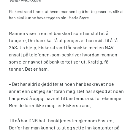
Foto:
Maria Støre
Fiskerstrand finner ut hvem mannen i grå hettegenser er, slik at
han skal kunne heve trygden sin. Maria Støre
Mannen viser frem et bankkort som har sluttet å
fungere. Om han skal få ut penger, er han nødt til å få
24SJUs hjelp. Fiskerstrand får snakke med en NAV-
ansatt på telefonen, som beskriver hvordan mannen
som eier navnet på bankkortet ser ut. Kraftig, få
tenner. Det er ham.
– Det har aldri skjedd før at noen har beskrevet noe
annet enn det jeg ser foran meg. Det har skjedd at noen
har prøvd å oppgi navnet til bestemora si, for eksempel.
Men de lurer ikke meg, ler Fiskerstrand.
Til nå har DNB hatt banktjenester gjennom Posten.
Derfor har man kunnet ta ut og sette inn kontanter på