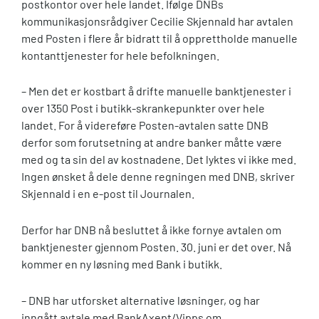
postkontor over hele landet. Ifølge DNBs
kommunikasjonsrådgiver Cecilie Skjennald har avtalen
med Posten i flere år bidratt til å opprettholde manuelle
kontanttjenester for hele befolkningen.
– Men det er kostbart å drifte manuelle banktjenester i
over 1350 Post i butikk-skrankepunkter over hele
landet. For å videreføre Posten-avtalen satte DNB
derfor som forutsetning at andre banker måtte være
med og ta sin del av kostnadene. Det lyktes vi ikke med.
Ingen ønsket å dele denne regningen med DNB, skriver
Skjennald i en e-post til Journalen.
Derfor har DNB nå besluttet å ikke fornye avtalen om
banktjenester gjennom Posten. 30. juni er det over. Nå
kommer en ny løsning med Bank i butikk.
– DNB har utforsket alternative løsninger, og har
inngått avtale med BankAxept/Vipps om