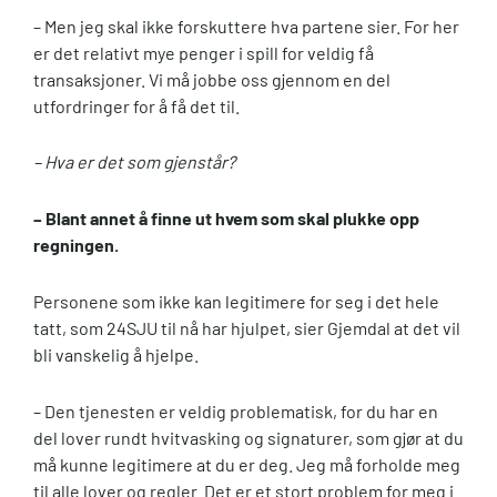
– Men jeg skal ikke forskuttere hva partene sier. For her
er det relativt mye penger i spill for veldig få
transaksjoner. Vi må jobbe oss gjennom en del
utfordringer for å få det til.
– Hva er det som gjenstår?
– Blant annet å finne ut hvem som skal plukke opp
regningen.
Personene som ikke kan legitimere for seg i det hele
tatt, som 24SJU til nå har hjulpet, sier Gjemdal at det vil
bli vanskelig å hjelpe.
– Den tjenesten er veldig problematisk, for du har en
del lover rundt hvitvasking og signaturer, som gjør at du
må kunne legitimere at du er deg. Jeg må forholde meg
til alle lover og regler. Det er et stort problem for meg i