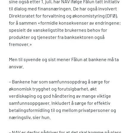
sine også etter 1. juli, har NAV ifølge Fålun tatt initiativ
til dialog med finansnæringen. De har også involvert
Direktoratet for forvaltning og økonomistyring (DFØ),
for å sammen «formidle konsekvenser av endringene;
spesielt de vanskeligstilte brukernes behov for
produkter og tjenester fra banksektoren også
fremover.»
Men til syvende og sist mener Fålun at bankene må ta
ansvar.
– Bankene har som samfunnsoppdrag å sørge for
økonomisk trygghet og forutsigbarhet, økt
verdiskaping og god håndtering av mange viktige
samfunnsoppgaver. Inkludert å sørge for effektiv
betalingsformidling til og mellom privatpersoner og
næringsliv, sier hun.
– NAV er derfor pådriver for at det skal komme på plass