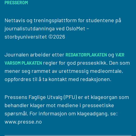
PRESSEROM
Nettavis og treningsplattform for studentene på
journalistutdanninga ved
OsloMet –
storbyuniversitet
©2026
Journalen arbeider etter
og
REDAKTØRPLAKATEN
VÆR
regler for god presseskikk. Den som
VARSOM PLAKATEN
mener seg rammet av urettmessig medieomtale,
oppfordres til å ta kontakt med redaksjonen.
Pressens Faglige Utvalg (PFU) er et klageorgan som
behandler klager mot mediene i presseetiske
spørsmål. For informasjon om klageadgang, se:
www.presse.no