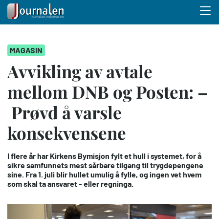
Menu 
Hopp
MAGASIN
til
hovedinnhold
Avvikling av avtale
mellom DNB og Posten: –
Prøvd å varsle
konsekvensene
I flere år har Kirkens Bymisjon fylt et hull i systemet, for å
sikre samfunnets mest sårbare tilgang til trygdepengene
sine. Fra 1. juli blir hullet umulig å fylle, og ingen vet hvem
som skal ta ansvaret - eller regninga.