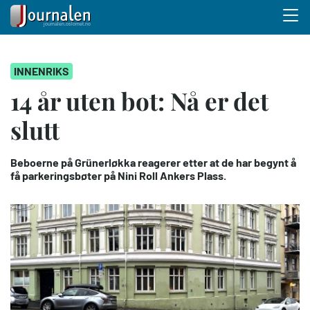
Menu 
Hopp
INNENRIKS
til
hovedinnhold
14 år uten bot: Nå er det
slutt
Beboerne på Grünerløkka reagerer etter at de har begynt å
få parkeringsbøter på Nini Roll Ankers Plass.