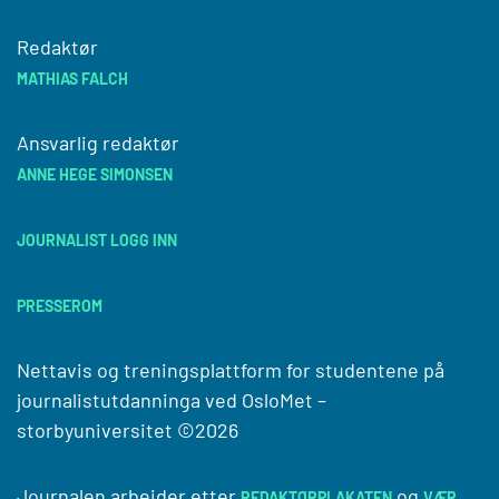
Redaktør
MATHIAS FALCH
Ansvarlig redaktør
ANNE HEGE SIMONSEN
JOURNALIST LOGG INN
PRESSEROM
Nettavis og treningsplattform for studentene på
journalistutdanninga ved
OsloMet –
storbyuniversitet
©2026
Journalen arbeider etter
og
REDAKTØRPLAKATEN
VÆR