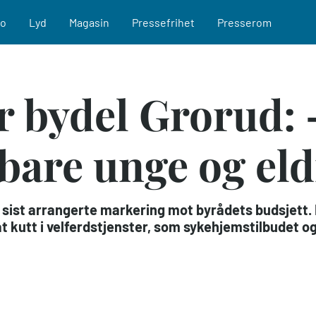
eo
Lyd
Magasin
Pressefrihet
Presserom
r bydel Grorud: 
bare unge og eld
n sist arrangerte markering mot byrådets budsjett. 
 kutt i velferdstjenster, som sykehjemstilbudet og 