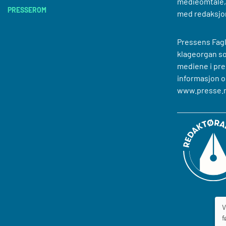
medieomtale, 
PRESSEROM
med redaksjo
Pressens Fagl
klageorgan s
mediene i pre
informasjon o
www.presse.
V
f