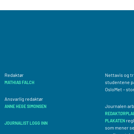
Redaktør
Nettavis og t
studentene på
MATHIAS FALCH
OsloMet – sto
Ansvarlig redaktør
Journalen arb
ANNE HEGE SIMONSEN
REDAKTØRPLA
regl
PLAKATEN
JOURNALIST LOGG INN
som mener se