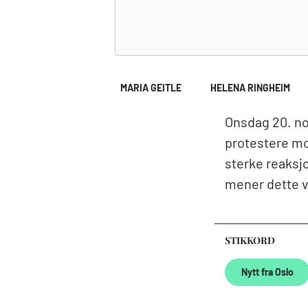
MARIA GEITLE
HELENA RINGHEIM
Onsdag 20. no
protestere mo
sterke reaksjo
mener dette vi
STIKKORD
Nytt fra Oslo