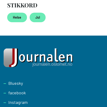
STIKKORD
Helse
Jul
Footer
Bluesky
facebook
Instagram