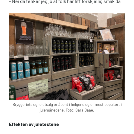
– Nei da tenker jeg jo at folk har litt forskjellig smak da.
Bryggeriets egne utsalg er åpent i helgene og er mest populært i
julemånedene. Foto: Sara Daae.
Effekten av juletestene