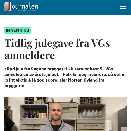
Menu 
Hopp
INNENRIKS
til
hovedinnhold
Tidlig julegave fra VGs
anmeldere
«Rød jul» fra Sagene bryggeri fikk terningkast 5 i VGs
anmeldelse av årets juleøl. – Folk lar seg inspirere, så det er
jo litt viktig å få god score, sier Morten Øvland fra
bryggeriet.