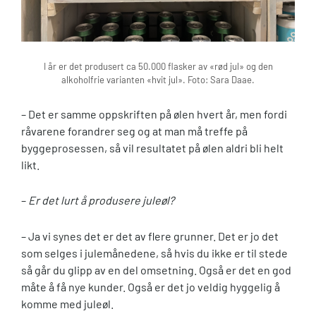
I år er det produsert ca 50.000 flasker av «rød jul» og den
alkoholfrie varianten «hvit jul». Foto: Sara Daae.
– Det er samme oppskriften på ølen hvert år, men fordi
råvarene forandrer seg og at man må treffe på
byggeprosessen, så vil resultatet på ølen aldri bli helt
likt.
–
Er det lurt å produsere juleøl?
– Ja vi synes det er det av flere grunner. Det er jo det
som selges i julemånedene, så hvis du ikke er til stede
så går du glipp av en del omsetning. Også er det en god
måte å få nye kunder. Også er det jo veldig hyggelig å
komme med juleøl.