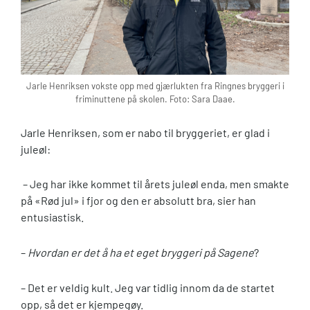
Jarle Henriksen vokste opp med gjærlukten fra Ringnes bryggeri i
friminuttene på skolen. Foto: Sara Daae.
Jarle Henriksen, som er nabo til bryggeriet, er glad i
juleøl:
­– Jeg har ikke kommet til årets juleøl enda, men smakte
på «Rød jul» i fjor og den er absolutt bra, sier han
entusiastisk.
–
Hvordan er det å ha et eget bryggeri på Sagene
?
– Det er veldig kult. Jeg var tidlig innom da de startet
opp, så det er kjempegøy.