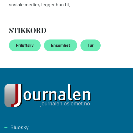
sosiale medier, legger hun til.
STIKKORD
Friluftsliv
Ensomhet
Tur
Footer
Bluesky