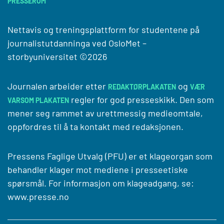
PRESSEROM
Nettavis og treningsplattform for studentene på
journalistutdanninga ved
OsloMet –
storbyuniversitet
©2026
Journalen arbeider etter
og
REDAKTØRPLAKATEN
VÆR
regler for god presseskikk. Den som
VARSOM PLAKATEN
mener seg rammet av urettmessig medieomtale,
oppfordres til å ta kontakt med redaksjonen.
Pressens Faglige Utvalg (PFU) er et klageorgan som
behandler klager mot mediene i presseetiske
spørsmål. For informasjon om klageadgang, se:
www.presse.no