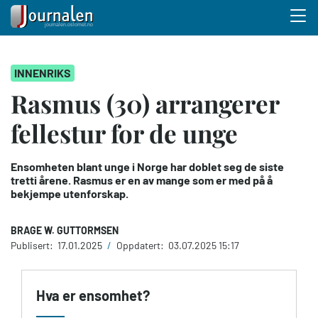
Menu 
Hopp
INNENRIKS
til
hovedinnhold
Rasmus (30) arrangerer
fellestur for de unge
Ensomheten blant unge i Norge har doblet seg de siste
tretti årene. Rasmus er en av mange som er med på å
bekjempe utenforskap.
BRAGE W. GUTTORMSEN
Publisert:
17.01.2025
/
Oppdatert:
03.07.2025 15:17
Hva er ensomhet?