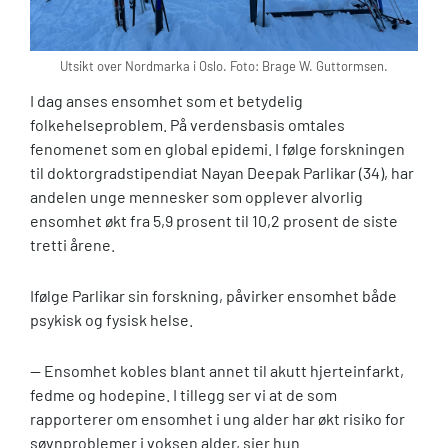
Utsikt over Nordmarka i Oslo. Foto: Brage W. Guttormsen.
I dag anses ensomhet som et betydelig
folkehelseproblem. På verdensbasis omtales
fenomenet som en global epidemi. I følge forskningen
til doktorgradstipendiat Nayan Deepak Parlikar (34), har
andelen unge mennesker som opplever alvorlig
ensomhet økt fra 5,9 prosent til 10,2 prosent de siste
tretti årene.
Ifølge Parlikar sin forskning, påvirker ensomhet både
psykisk og fysisk helse.
— Ensomhet kobles blant annet til akutt hjerteinfarkt,
fedme og hodepine. I tillegg ser vi at de som
rapporterer om ensomhet i ung alder har økt risiko for
søvnproblemer i voksen alder, sier hun.