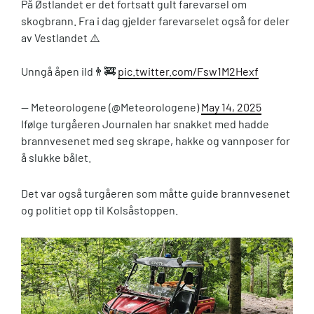
På Østlandet er det fortsatt gult farevarsel om
skogbrann. Fra i dag gjelder farevarselet også for deler
av Vestlandet ⚠️
Unngå åpen ild👨‍🚒
pic.twitter.com/Fsw1M2Hexf
— Meteorologene (@Meteorologene)
May 14, 2025
Ifølge turgåeren Journalen har snakket med hadde
brannvesenet med seg skrape, hakke og vannposer for
å slukke bålet.
Det var også turgåeren som måtte guide brannvesenet
og politiet opp til Kolsåstoppen.