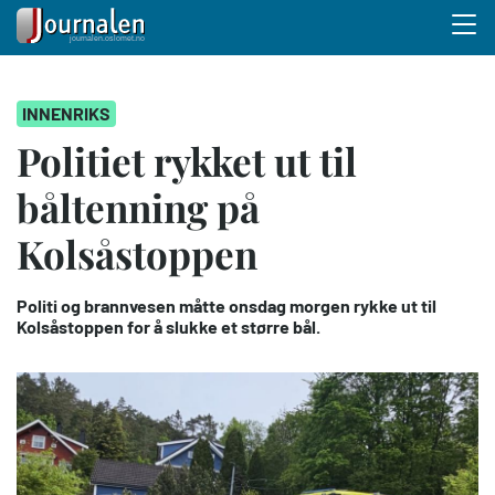
Menu 
Hopp
INNENRIKS
til
hovedinnhold
Politiet rykket ut til
båltenning på
Kolsåstoppen
Politi og brannvesen måtte onsdag morgen rykke ut til
Kolsåstoppen for å slukke et større bål.