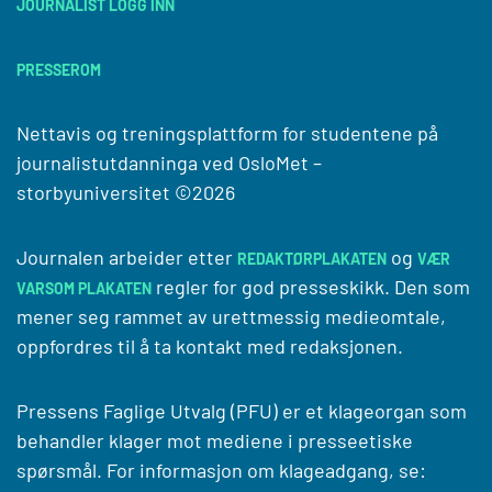
JOURNALIST LOGG INN
PRESSEROM
Nettavis og treningsplattform for studentene på
journalistutdanninga ved
OsloMet –
storbyuniversitet
©2026
Journalen arbeider etter
og
REDAKTØRPLAKATEN
VÆR
regler for god presseskikk. Den som
VARSOM PLAKATEN
mener seg rammet av urettmessig medieomtale,
oppfordres til å ta kontakt med redaksjonen.
Pressens Faglige Utvalg (PFU) er et klageorgan som
behandler klager mot mediene i presseetiske
spørsmål. For informasjon om klageadgang, se: