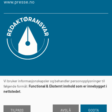
www.presse.no
Vi bruker informasjonskapsler og behandler personopplysninger til
Journalens
TILGJENGELIGHETSERKLÆRING
følgende formål:
Functional & Eksternt innhold som er innebygget i
nettstedet
.
TILPASS
AVSLÅ
GODTA
2026 © Journalen