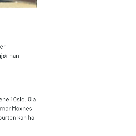
 er
gjør han
ne i Oslo. Ola
ørnar Moxnes
spurten kan ha