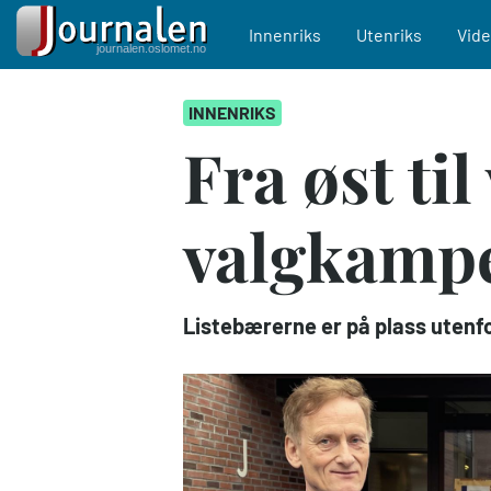
Main navigation
Innenriks
Utenriks
Vid
Hopp
INNENRIKS
til
hovedinnhold
Fra øst til
valgkamp
Listebærerne er på plass utenfor