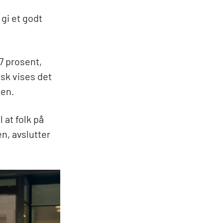
 gi et godt
,7 prosent,
sk vises det
len.
l at folk på
n, avslutter