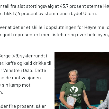
er tall fra sist stortingsvalg at 43,7 prosent stemte 
t fikk 17,4 prosent av stemmene i bydel Ullern.
over at det er et skille i oppslutningen for Høyre mel
er godt representert med listebæring over hele byen,
Berge (49) sykler rundt i
r, kaffe og kald drikke til
r Venstre i Oslo. Dette
å holde motivasjonen
e sin kamp mot
n.
nder fire prosent, så er