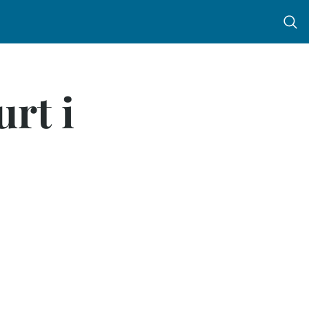
Menu 
urt i