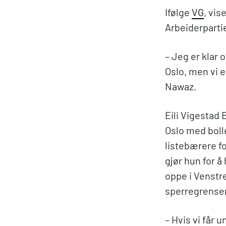
Ifølge
VG
, vis
Arbeiderpartie
– Jeg er klar 
Oslo, men vi 
Nawaz.
Eili Vigestad 
Oslo med bolle
listebærere fo
gjør hun for 
oppe i Venstr
sperregrense
– Hvis vi får u