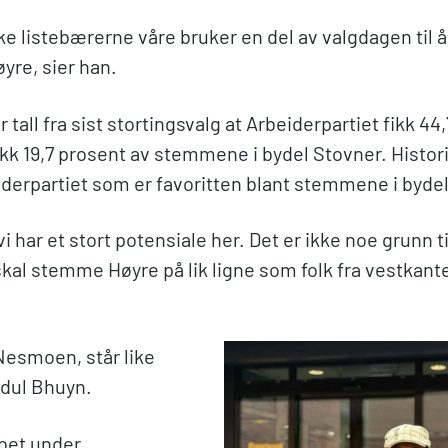
ke listebærerne våre bruker en del av valgdagen til å
øyre, sier han.
er tall fra sist stortingsvalg at Arbeiderpartiet fikk 44
kk 19,7 prosent av stemmene i bydel Stovner. Histori
eiderpartiet som er favoritten blant stemmene i byde
vi har et stort potensiale her. Det er ikke noe grunn ti
kal stemme Høyre på lik ligne som folk fra vestkante
Nesmoen, står like
dul Bhuyn.
bet under