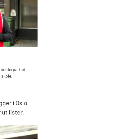
rbeiderpartiet,
 skole.
gger i Oslo
ut lister.