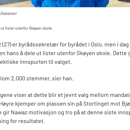
 Siasarani
ut lister utenfor Skøyen skole.
27) er byrådssekretær for byrådet i Oslo, men i dag
 hans å dele ut lister utenfor Skøyen skole. Dette 
 hektiske innspurten til valget.
llom 2.000 stemmer, sier han.
ene viser at dette blir et jevnt valg mellom mandate
Høyre kjemper om plassen sin på Stortinget mot Bj
e gir Nawaz motivasjon og tro på at denne siste inn
ing for resultatet.