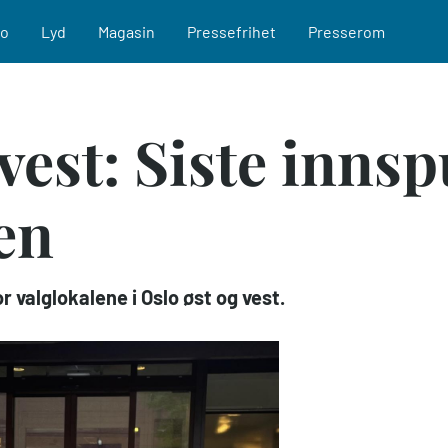
eo
Lyd
Magasin
Pressefrihet
Presserom
 vest: Siste innsp
en
 valglokalene i Oslo øst og vest.