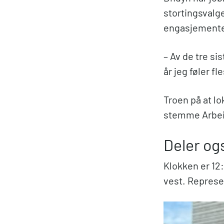
stortingsvalge
engasjementet 
– Av de tre si
år jeg føler fl
Troen på at lo
stemme Arbeid
Deler ogs
Klokken er 12:
vest. Represen