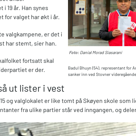
t i 19 år. Han synes
for valget har økt i år.
ste valgkampene, er det i
est har stemt, sier han.
Foto:
Danial Morad Siasarani
kalfolket fortsatt skal
Badul Bhuyn (54), representant for A
erpartiet er der.
sanker inn ved Stovner videregående
å ut lister i vest
15 og valglokalet er like tomt på Skøyen skole som li
tanter fra ulike partier står ved inngangen, og deler 