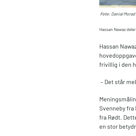
Foto:
Danial Morad
Hassan Nawaz deler 
Hassan Nawaz (
hovedoppgaven
frivillig i den
– Det står me
Meningsmåling
Svenneby fra 
fra Rødt. Dett
en stor betydn