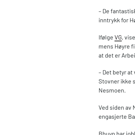
– De fantastis
inntrykk for H
Ifølge
VG
, vis
mens Høyre fi
at det er Arb
– Det betyr at 
Stovner ikke s
Nesmoen.
Ved siden av 
engasjerte Ba
Bhuyn har job