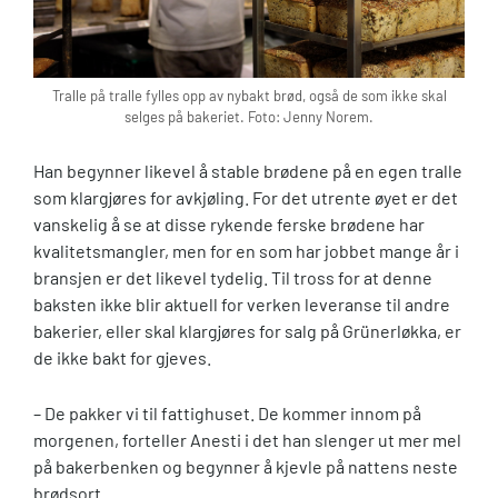
Tralle på tralle fylles opp av nybakt brød, også de som ikke skal
selges på bakeriet. Foto: Jenny Norem.
Han begynner likevel å stable brødene på en egen tralle
som klargjøres for avkjøling. For det utrente øyet er det
vanskelig å se at disse rykende ferske brødene har
kvalitetsmangler, men for en som har jobbet mange år i
bransjen er det likevel tydelig. Til tross for at denne
baksten ikke blir aktuell for verken leveranse til andre
bakerier, eller skal klargjøres for salg på Grünerløkka, er
de ikke bakt for gjeves.
– De pakker vi til fattighuset. De kommer innom på
morgenen, forteller Anesti i det han slenger ut mer mel
på bakerbenken og begynner å kjevle på nattens neste
brødsort.