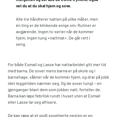
vet du at du skal hjem og sove.
Alle tre håndterer natten på ulike måter, men
én ting er de klinkende enige om: Rutiner er
avgjørende. Ingen tv-serier når de kommer
hjem, ingen tung «nattmat». De går rett i
seng.
For både Esmail og Lasse har nattarbeidet gitt mer tid
med barna. De sover mens barna er på skole og i
barnehage, våkner når de kommer hjem, og drar på jobb
idet leggetiden nærmer seg. Og de sover tungt – en
gjenganger blant dem som jobber natt, forteller de.
Barna kan løpe febrilsk rundt i huset uten at Esmail
eller Lasse lar seg affisere.
De kan røpe at et godt sovehjerte nesten er en