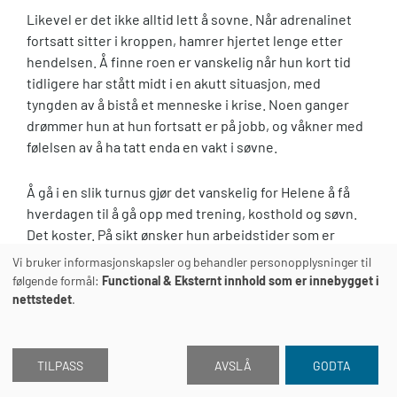
Likevel er det ikke alltid lett å sovne. Når adrenalinet
fortsatt sitter i kroppen, hamrer hjertet lenge etter
hendelsen. Å finne roen er vanskelig når hun kort tid
tidligere har stått midt i en akutt situasjon, med
tyngden av å bistå et menneske i krise. Noen ganger
drømmer hun at hun fortsatt er på jobb, og våkner med
følelsen av å ha tatt enda en vakt i søvne.
Å gå i en slik turnus gjør det vanskelig for Helene å få
hverdagen til å gå opp med trening, kosthold og søvn.
Det koster. På sikt ønsker hun arbeidstider som er
bedre for helsen. Men nå som hun er ung, opplever hun
Vi bruker informasjonskapsler og behandler personopplysninger til
at den gode erfaringen hun får her, er verdt strevet.
følgende formål:
Functional & Eksternt innhold som er innebygget i
nettstedet
.
TILPASS
AVSLÅ
GODTA