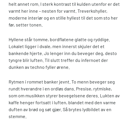
helt annet rom. I sterk kontrast til kulden utenfor er det
varmt her inne – nesten for varmt. Treverkshyller,
moderne interiør og en stille hyllest til det som sto her
før, setter tonen.
Hyllene står tomme, bordflatene glatte og ryddige.
Lokalet ligger i dvale, men innerst skjuler det et
bankende hjerte. Jo lenger inn du beveger deg, desto
tyngre blir luften. Til slutt treffer du infernoet der
dunken av techno fyller ørene.
Rytmen i rommet banker jevnt. To menn beveger seg
rundt hverandre i en ordløs dans. Presise, rytmiske,
som om musikken styrer bevegelsene deres. Lukten av
kaffe henger fortsatt i luften, blandet med den varme
duften av brød og søt gjær. Så brytes lydbildet av en
stemme.