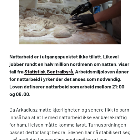
Nattarbeid er i utgangspunktet ikke tillatt. Likevel
jobber rundt en halv million nordmenn om natten, viser
tall fra
Statistisk Sentralbyrå.
Arbeidsmiljøloven åpner
for nattarbeid i yrker der det anses som nødvendig.
Loven definerer nattarbeid som arbeid mellom 21:00
og 06:00.
Da Arkadiusz møtte kjærligheten og senere fikk to barn,
innså han at et liv med nattarbeid ikke var bærekraftig
for ham. Helsen måtte komme først. Turnusordningen
passet derfor langt bedre. Søvnen har nå stabilisert seg
– så godt det lar seg gjøre med små barn i hus.