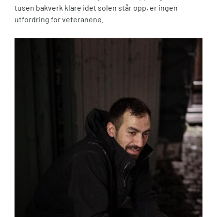
tusen bakverk klare idet solen står opp, er ingen
utfordring for veteranene.