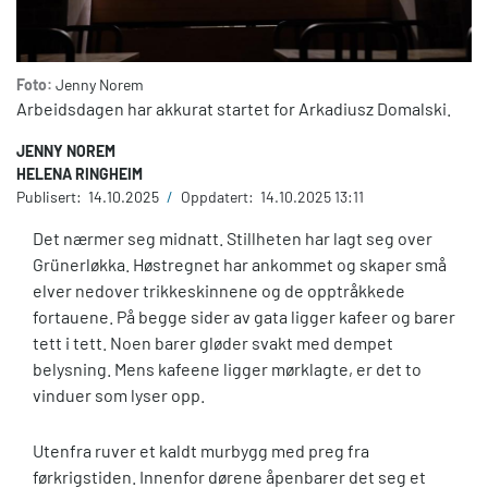
Foto:
Jenny Norem
Arbeidsdagen har akkurat startet for Arkadiusz Domalski.
JENNY NOREM
HELENA RINGHEIM
Publisert:
14.10.2025
/
Oppdatert:
14.10.2025 13:11
Det nærmer seg midnatt. Stillheten har lagt seg over
Grünerløkka. Høstregnet har ankommet og skaper små
elver nedover trikkeskinnene og de opptråkkede
fortauene. På begge sider av gata ligger kafeer og barer
tett i tett. Noen barer gløder svakt med dempet
belysning. Mens kafeene ligger mørklagte, er det to
vinduer som lyser opp.
Utenfra ruver et kaldt murbygg med preg fra
førkrigstiden. Innenfor dørene åpenbarer det seg et