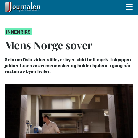
Menu 
Hopp
INNENRIKS
til
hovedinnhold
Mens Norge sover
Selv om Oslo virker stille, er byen aldri helt mørk. I skyggen
jobber tusenvis av mennesker og holder hjulene i gang når
resten av byen hviler.