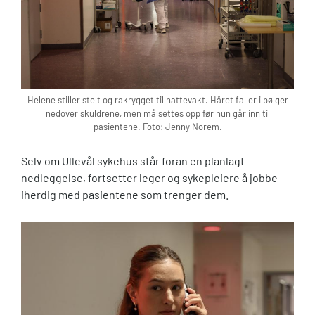
Helene stiller stelt og rakrygget til nattevakt. Håret faller i bølger
nedover skuldrene, men må settes opp før hun går inn til
pasientene. Foto: Jenny Norem.
Selv om Ullevål sykehus står foran en planlagt
nedleggelse, fortsetter leger og sykepleiere å jobbe
iherdig med pasientene som trenger dem.