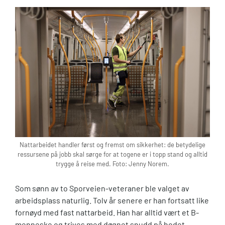
Nattarbeidet handler først og fremst om sikkerhet: de betydelige
ressursene på jobb skal sørge for at togene er i topp stand og alltid
trygge å reise med. Foto: Jenny Norem.
Som sønn av to Sporveien-veteraner ble valget av
arbeidsplass naturlig. Tolv år senere er han fortsatt like
fornøyd med fast nattarbeid. Han har alltid vært et B-
menneske og trives med døgnet snudd på hodet.