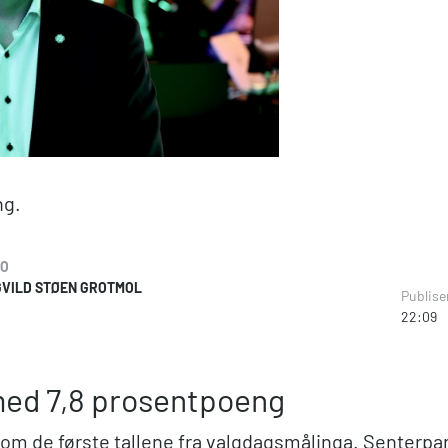
ng.
TO
VILD STØEN GROTMOL
Publise
22:09
ed 7,8 prosentpoeng
om de første tallene fra valgdagsmålinga. Senterpart