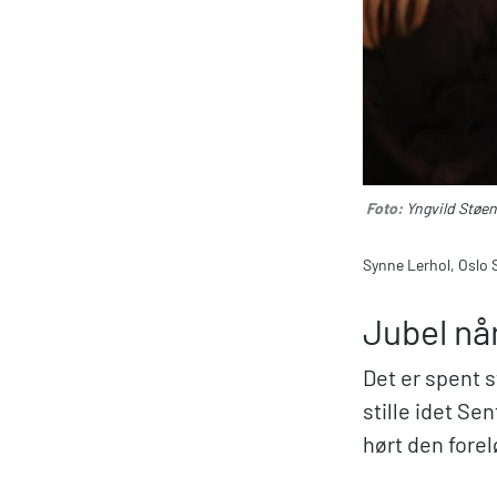
Foto:
Yngvild Støe
Synne Lerhol, Oslo S
Jubel når
Det er spent s
stille idet Sen
hørt den fore