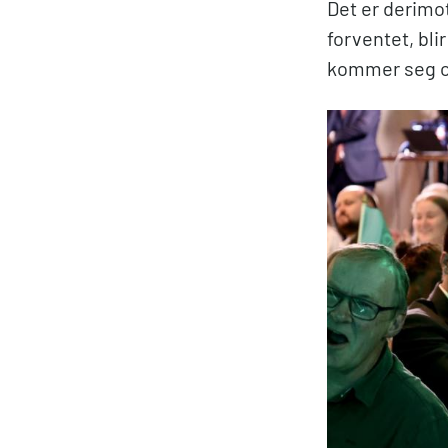
Det er derimot
forventet, bli
kommer seg o