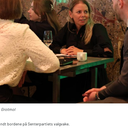
n Grotmol
rundt bordene på Senterpartiets valgvake.