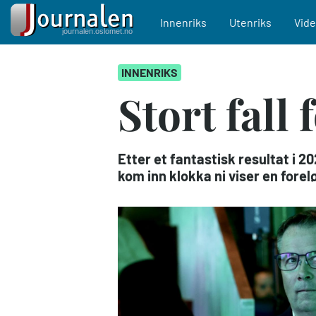
Main navigation
Innenriks
Utenriks
Vid
Hopp
INNENRIKS
til
hovedinnhold
Stort fall
Etter et fantastisk resultat i 2
kom inn klokka ni viser en forel