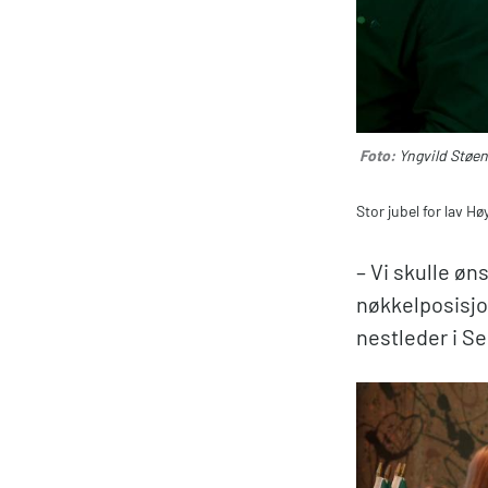
Foto:
Yngvild Støe
Stor jubel for lav H
– Vi skulle øn
nøkkelposisjon
nestleder i Se