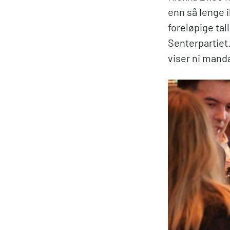
enn så lenge i
foreløpige tal
Senterpartiet
viser ni manda