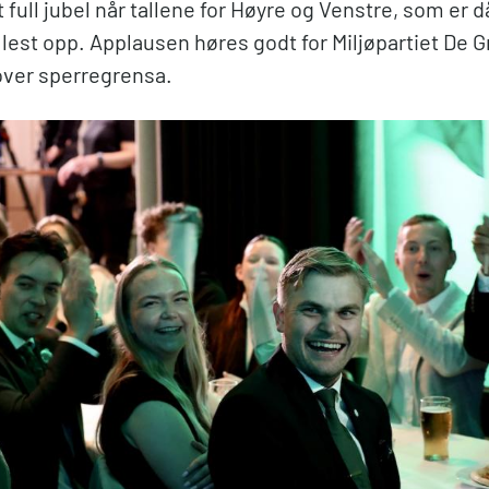
 full jubel når tallene for Høyre og Venstre, som er d
r lest opp. Applausen høres godt for Miljøpartiet De
ver sperregrensa.