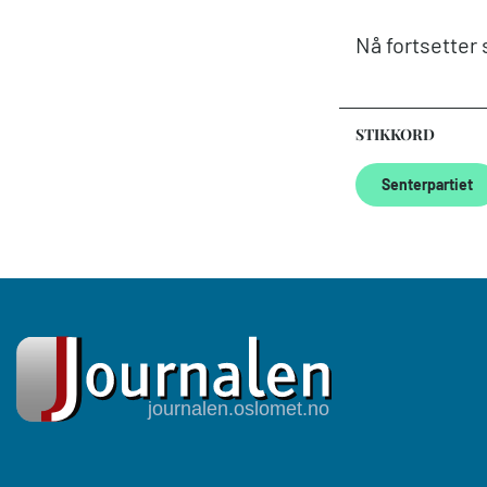
Nå fortsetter
STIKKORD
Senterpartiet