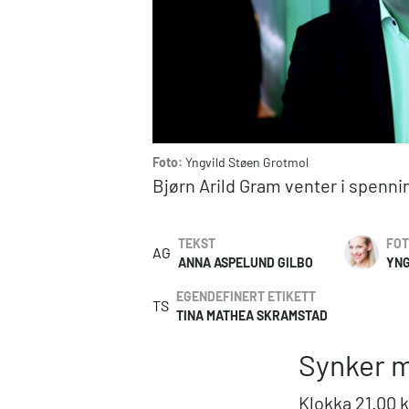
Foto:
Yngvild Støen Grotmol
Bjørn Arild Gram venter i spenni
TEKST
FO
AG
ANNA ASPELUND GILBO
YNG
EGENDEFINERT ETIKETT
TS
TINA MATHEA SKRAMSTAD
Synker m
Klokka 21.00 k