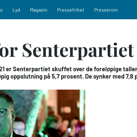
eo
Lyd
Magasin
Pressefrihet
Presserom
 for Senterpartiet
021 er Senterpartiet skuffet over de foreløpige talle
øpig oppslutning på 5,7 prosent. De synker med 7,8 