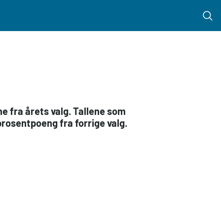
Menu 
ne fra årets valg. Tallene som
prosentpoeng fra forrige valg.