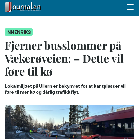
Menu 
Hopp
INNENRIKS
til
hovedinnhold
Fjerner busslommer på
Vækerøveien: – Dette vil
føre til kø
Lokalmiljøet på Ullern er bekymret for at kantplasser vil
føre til mer kø og dårlig trafikkflyt.