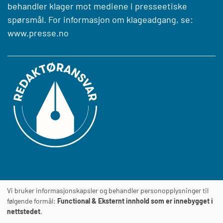
behandler klager mot mediene i presseetiske
spørsmål. For informasjon om klageadgang, se:
www.presse.no
Vi bruker informasjonskapsler og behandler personopplysninger til
Journalens
TILGJENGELIGHETSERKLÆRING
følgende formål:
Functional & Eksternt innhold som er innebygget i
nettstedet
.