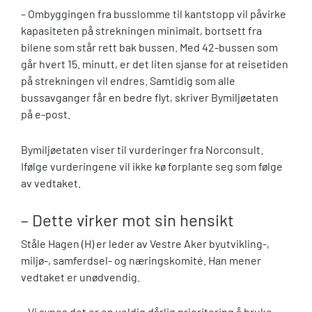
– Ombyggingen fra busslomme til kantstopp vil påvirke
kapasiteten på strekningen minimalt, bortsett fra
bilene som står rett bak bussen. Med 42-bussen som
går hvert 15. minutt, er det liten sjanse for at reisetiden
på strekningen vil endres. Samtidig som alle
bussavganger får en bedre flyt, skriver Bymiljøetaten
på e-post.
Bymiljøetaten viser til vurderinger fra Norconsult.
Ifølge vurderingene vil ikke kø forplante seg som følge
av vedtaket.
– Dette virker mot sin hensikt
Ståle Hagen (H) er leder av Vestre Aker byutvikling-,
miljø-, samferdsel- og næringskomité. Han mener
vedtaket er unødvendig.
– Vi synes det er en veldig dårlig prioritering å bruke