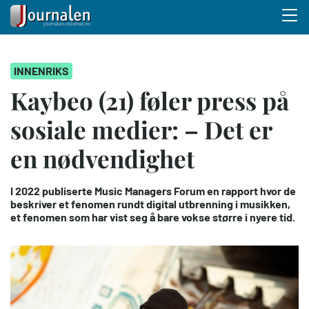
Menu 
Hopp
INNENRIKS
til
hovedinnhold
Kaybeo (21) føler press på
sosiale medier: – Det er
en nødvendighet
I 2022 publiserte Music Managers Forum en rapport hvor de
beskriver et fenomen rundt digital utbrenning i musikken,
et fenomen som har vist seg å bare vokse større i nyere tid.