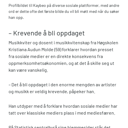
Profilbildet til Kaybeo på diverse sosiale plattformer, med andre
ord er dette ofte det første bilde du vil bli møtt med når du søker
han opp.
– Krevende å bli oppdaget
Musikkviter og dosent i musikkvitenskap fra Høgskolen
Kristiana Audun Molde (59) forklarer hvordan presset
fra sosiale medier er en direkte konsekvens fra
oppmerksomhetsøkonomien, og at det å skille seg ut
kan være vanskelig.
– Det å bli oppdaget i den enorme mengden av artister
og musikk er veldig krevende, påpeker han.
Han utdyper med å forklare hvordan sosiale medier har
tatt over klassiske mediers plass i med mediesfæren.
På Statistisk sentralbyrå sine hjemmesider står det