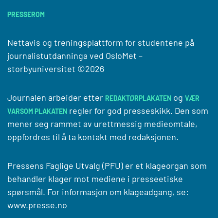
PRESSEROM
Nettavis og treningsplattform for studentene på
journalistutdanninga ved
OsloMet –
storbyuniversitet
©2026
Journalen arbeider etter
og
REDAKTØRPLAKATEN
VÆR
regler for god presseskikk. Den som
VARSOM PLAKATEN
mener seg rammet av urettmessig medieomtale,
oppfordres til å ta kontakt med redaksjonen.
Pressens Faglige Utvalg (PFU) er et klageorgan som
behandler klager mot mediene i presseetiske
spørsmål. For informasjon om klageadgang, se:
www.presse.no