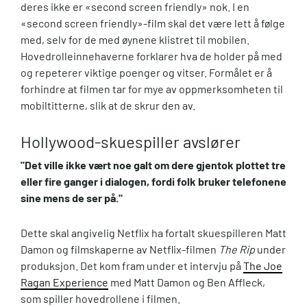
deres ikke er «second screen friendly» nok. I en
«second screen friendly»-film skal det være lett å følge
med, selv for de med øynene klistret til mobilen.
Hovedrolleinnehaverne forklarer hva de holder på med
og repeterer viktige poenger og vitser. Formålet er å
forhindre at filmen tar for mye av oppmerksomheten til
mobiltitterne, slik at de skrur den av.
Hollywood-skuespiller avslører
"Det ville ikke vært noe galt om dere gjentok plottet tre
eller fire ganger i dialogen, fordi folk bruker telefonene
sine mens de ser på."
Dette skal angivelig Netflix ha fortalt skuespilleren Matt
Damon og filmskaperne av Netflix-filmen
The Rip
under
produksjon. Det kom fram under et intervju på
The Joe
Ragan Experience
med Matt Damon og Ben Affleck,
som spiller hovedrollene i filmen.