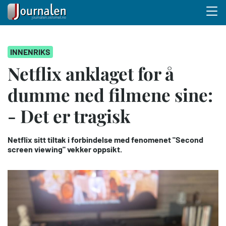
Menu 
Hopp
INNENRIKS
til
hovedinnhold
Netflix anklaget for å
dumme ned filmene sine:
- Det er tragisk
Netflix sitt tiltak i forbindelse med fenomenet "Second
screen viewing" vekker oppsikt.