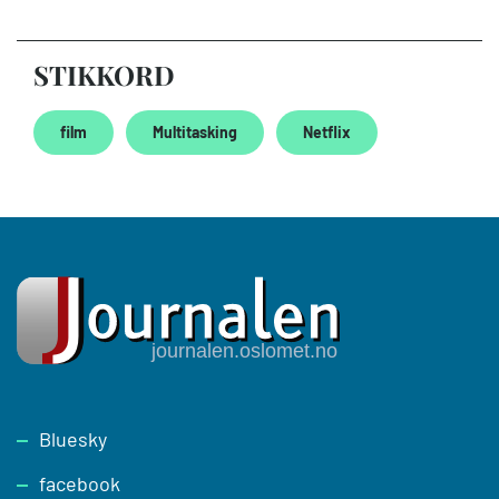
STIKKORD
film
Multitasking
Netflix
Footer
Bluesky
facebook