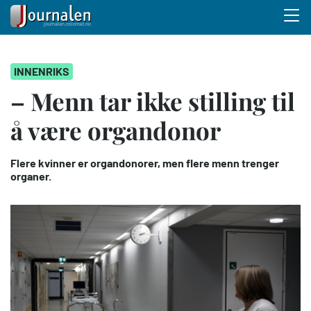
Menu 
Hopp
INNENRIKS
til
hovedinnhold
– Menn tar ikke stilling til
å være organdonor
Flere kvinner er organdonorer, men flere menn trenger
organer.