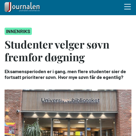
Menu 
Hopp
INNENRIKS
til
hovedinnhold
Studenter velger søvn
fremfor døgning
Eksamensperioden er i gang, men flere studenter sier de
fortsatt prioriterer søvn. Hvor mye søvn får de egentlig?