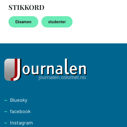
STIKKORD
Eksamen
studenter
Footer
Bluesky
facebook
Instagram