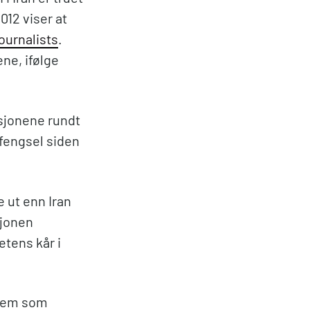
012 viser at
ournalists
.
ne, ifølge
asjonene rundt
 fengsel siden
 ut enn Iran
sjonen
etens kår i
 dem som