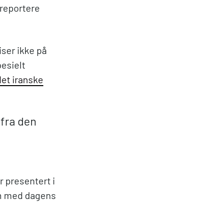
sreportere
iser ikke på
esielt
det iranske
 fra den
r presentert i
om med dagens