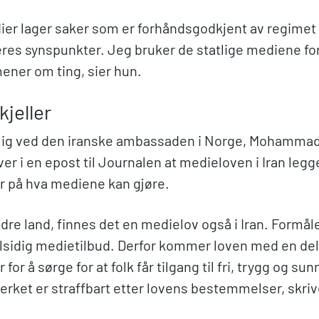
dier lager saker som er forhåndsgodkjent av regime
eres synspunkter. Jeg bruker de statlige mediene for
ener om ting, sier hun.
kjeller
lig ved den iranske ambassaden i Norge, Mohamma
ver i en epost til Journalen at medieloven i Iran legg
 på hva mediene kan gjøre.
ndre land, finnes det en medielov også i Iran. Formå
allsidig medietilbud. Derfor kommer loven med en del
for å sørge for at folk får tilgang til fri, trygg og su
erket er straffbart etter lovens bestemmelser, skriv