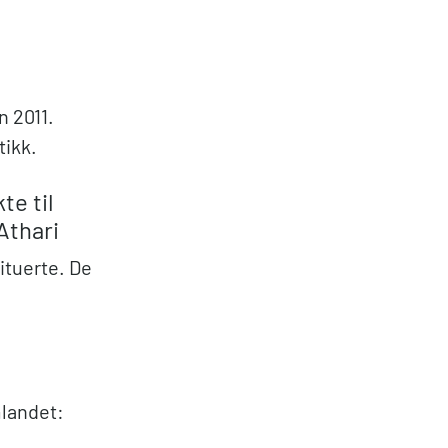
n 2011.
tikk.
te til
Athari
ituerte. De
mlandet: