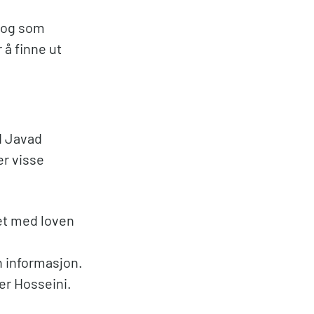
t og som
 å finne ut
d Javad
er visse
let med loven
nn informasjon.
er Hosseini.