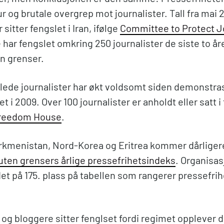
r og brutale overgrep mot journalister. Tall fra mai 2
 sitter fengslet i Iran, ifølge
Committee to Protect J
ar fengslet omkring 250 journalister de siste to åre
n grenser.
slede journalister har økt voldsomt siden demonstr
t i 2009. Over 100 journalister er anholdt eller satt i
Freedom House
.
urkmenistan, Nord-Korea og Eritrea kommer dårligere
uten grensers årlige pressefrihetsindeks
. Organisa
et på 175. plass på tabellen som rangerer pressefrih
r og bloggere sitter fenglset fordi regimet opplever