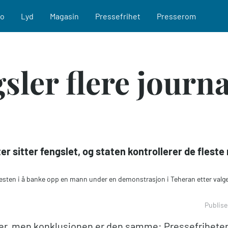
eo
Lyd
Magasin
Pressefrihet
Presserom
sler flere journa
r sitter fengslet, og staten kontrollerer de fleste
enesten i å banke opp en mann under en demonstrasjon i Teheran etter val
Publise
rer, men konklusjonen er den samme: Pressefriheten i