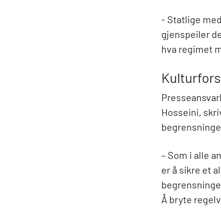
- Statlige me
gjenspeiler d
hva regimet m
Kulturfors
Presseansvar
Hosseini, skri
begrensninger
– Som i alle a
er å sikre et 
begrensninger 
Å bryte regelv