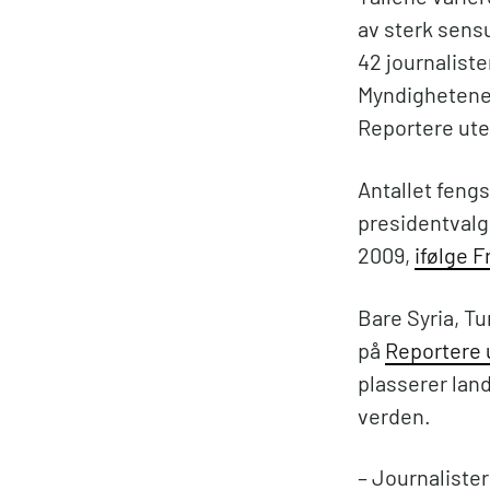
av sterk sensu
42 journalister
Myndighetene h
Reportere ute
Antallet feng
presidentvalge
2009,
ifølge 
Bare Syria, T
på
Reportere 
plasserer land
verden.
– Journaliste