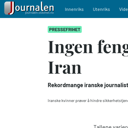
Main navigation
Innenriks
Utenriks
Vid
Hopp
PRESSEFRIHET
til
hovedinnhold
Ingen feng
Iran
Rekordmange iranske journaliste
Iranske kvinner prøver å hindre sikkerhetstj
Tallene varie