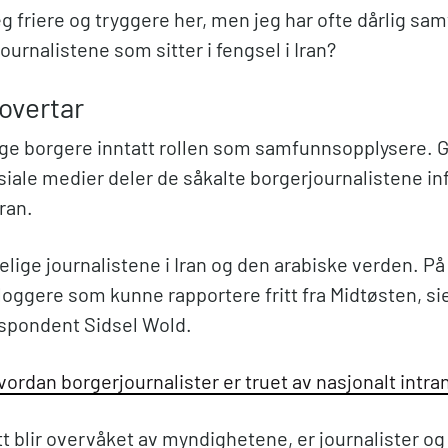
g friere og tryggere her, men jeg har ofte dårlig sam
ournalistene som sitter i fengsel i Iran?
overtar
nlige borgere inntatt rollen som samfunnsopplysere.
siale medier deler de såkalte borgerjournalistene i
Iran.
kelige journalistene i Iran og den arabiske verden. På
bloggere som kunne rapportere fritt fra Midtøsten, s
spondent Sidsel Wold.
ordan borgerjournalister er truet av nasjonalt intra
t blir overvåket av myndighetene, er journalister og