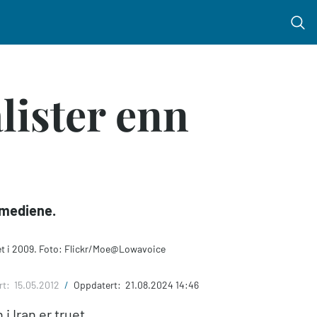
Menu 
lister enn
 mediene.
get i 2009. Foto: Flickr/Moe@Lowavoice
rt:
15.05.2012
/
Oppdatert:
21.08.2024 14:46
 Iran er truet