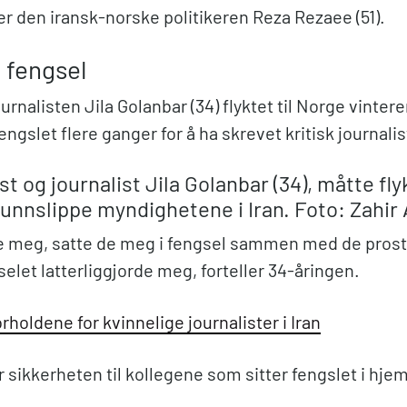
r den iransk-norske politikeren Reza Rezaee (51).
i fengsel
urnalisten Jila Golanbar (34) flyktet til Norge vintere
engslet flere ganger for å ha skrevet kritisk journalis
t og journalist Jila Golanbar (34), måtte flyk
 unnslippe myndighetene i Iran. Foto: Zahir 
e meg, satte de meg i fengsel sammen med de prost
selet latterliggjorde meg, forteller 34-åringen.
holdene for kvinnelige journalister i Iran
r sikkerheten til kollegene som sitter fengslet i hje