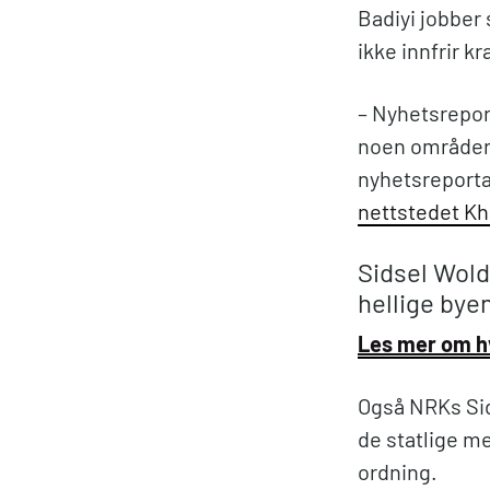
Badiyi jobber 
ikke innfrir kr
– Nyhetsreport
noen områder 
nyhetsreporta
nettstedet K
Sidsel Wold
hellige bye
Les mer om h
Også NRKs Sids
de statlige m
ordning.