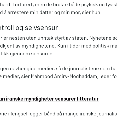
 hardt torturert, men de brukte både psykisk og fysis
d å arrestere min datter og min mor, sier hun.
ntroll og selvsensur
r er nesten uten unntak styrt av staten. Nyhetene 
dkjent av myndighetene. Kun i tider med politisk 
ritikk gjennom sensuren.
ingen uavhengige medier, så de journalistene som ha
ige medier, sier Mahmood Amiry-Moghaddam, leder f
n iranske myndigheter sensurer litteratur
vne i fengsel legger bånd på mange iranske journalis