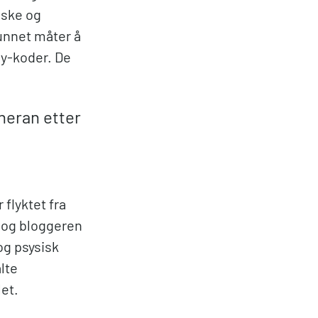
anske og
funnet måter å
xy-koder. De
eheran etter
 flyktet fra
n og bloggeren
og psysisk
lte
et.