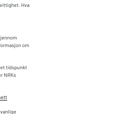
vittighet. Hva
 Gjennom
nformasjon om
 et tidspunkt
ier NRKs
nett
 vanlige