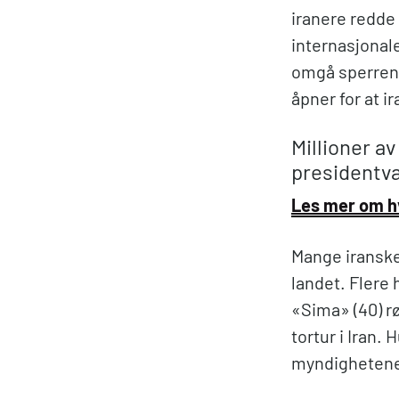
iranere redde 
internasjonal
omgå sperrene
åpner for at i
Millioner a
presidentva
Les mer om hv
Mange iranske 
landet. Flere
«Sima» (40) rø
tortur i Iran.
myndighetenes