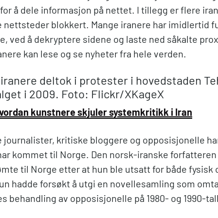
for å dele informasjon på nettet. I tillegg er flere ir
e nettsteder blokkert. Mange iranere har imidlertid 
, ved å dekryptere sidene og laste ned såkalte pro
ranere kan lese og se nyheter fra hele verden.
v iranere deltok i protester i hovedstaden T
lget i 2009. Foto: Flickr/XKageX
ordan kunstnere skjuler systemkritikk i Iran
journalister, kritiske bloggere og opposisjonelle har
 har kommet til Norge. Den norsk-iranske forfattere
mte til Norge etter at hun ble utsatt for både fysisk 
 Hun hadde forsøkt å utgi en novellesamling som omta
 behandling av opposisjonelle på 1980- og 1990-tall