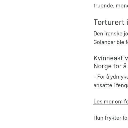
truende, mene
Torturert 
Den iranske jo
Golanbar ble f
Kvinneaktivs
Norge for å
– For å ydmyk
ansatte i feng
Les mer om for
Hun frykter fo