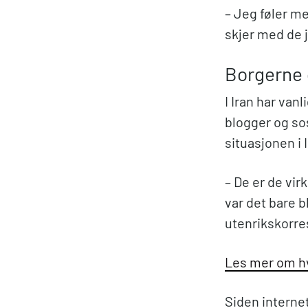
– Jeg føler me
skjer med de j
Borgerne 
I Iran har va
blogger og so
situasjonen i 
– De er de vir
var det bare 
utenrikskorre
Les mer om hv
Siden internet