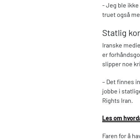
- Jeg ble ikke
truet også me
Statlig ko
Iranske medie
er forhåndsgo
slipper noe k
– Det finnes 
jobbe i statl
Rights Iran.
Les om hvorda
Faren for å ha