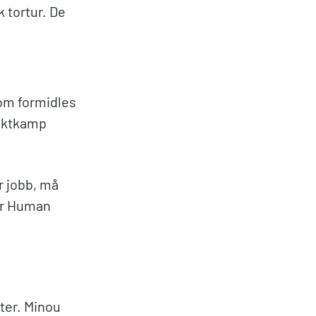
k tortur. De
som formidles
maktkamp
r jobb, må
or Human
ter. Minou