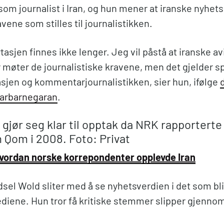
som journalist i Iran, og hun mener at iranske nyhet
avene som stilles til journalistikken.
asjen finnes ikke lenger. Jeg vil påstå at iranske av
møter de journalistiske kravene, men det gjelder sp
sjen og kommentarjournalistikken, sier hun, ifølge
harbarnegaran
.
 gjør seg klar til opptak da NRK rapporterte
n Qom i 2008. Foto: Privat
vordan norske korrepondenter opplevde Iran
el Wold sliter med å se nyhetsverdien i det som bli
ediene. Hun tror få kritiske stemmer slipper gjenn