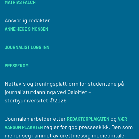
MATHIAS FALCH
Ansvarlig redaktør
ANNE HEGE SIMONSEN
JOURNALIST LOGG INN
PRESSEROM
Nettavis og treningsplattform for studentene på
journalistutdanninga ved
OsloMet –
storbyuniversitet
©2026
Journalen arbeider etter
og
REDAKTØRPLAKATEN
VÆR
regler for god presseskikk. Den som
VARSOM PLAKATEN
mener seg rammet av urettmessig medieomtale,