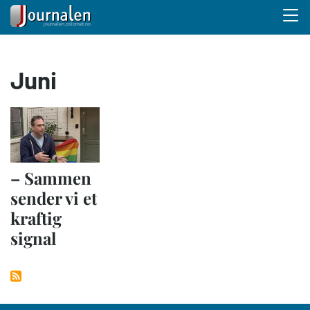
Menu 
Hopp
Juni
til
hovedinnhold
– Sammen
sender vi et
kraftig
signal