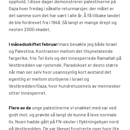
opphold. I disse dager demonstrerer palestinerne på
Gaza hver fredag i såkalte returmarsjer, der målet er
det samme som det har vært i alle år. Å få tilbake landet
de ble fordrevet fra i 1948. Så langt er mange drept og
nesten 2000 skadet.
I månedsskiftet februar
/mars besøkte jeg både Israel
og Palestina. Kontrasten mellom det tilsynelatende
fargerike, frie Tel Aviv og det innesperrede Ramallah på
Vestbredden var rystende. Paradokset er desto større
når man ser selv hvor usannsynlig kort avstand det
egentlig er mellom storbyene i Israel og
Vestbredden/Gaza, hvor hundretusenvis av mennesker
sitter innesperret.
Flere av de
unge palestinerne vi snakket med var ved
godt mot, og prøvde så langt de kunne å leve normale
liv. Noen hadde gått på FN-skoler i flyktningebyer nord
på Vestbredden. De var likevel frustrerte over hvor lite