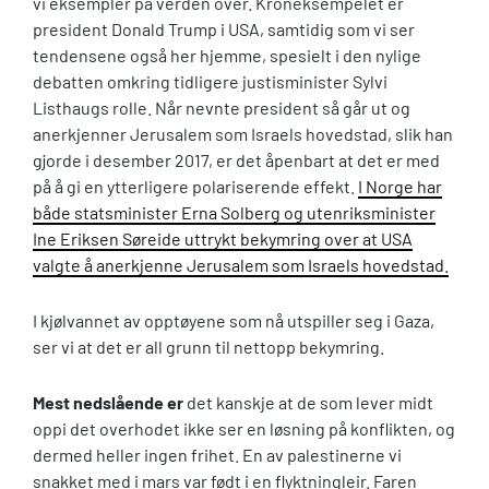
vi eksempler på verden over. Kroneksempelet er
president Donald Trump i USA, samtidig som vi ser
tendensene også her hjemme, spesielt i den nylige
debatten omkring tidligere justisminister Sylvi
Listhaugs rolle. Når nevnte president så går ut og
anerkjenner Jerusalem som Israels hovedstad, slik han
gjorde i desember 2017, er det åpenbart at det er med
på å gi en ytterligere polariserende effekt.
I Norge har
både statsminister Erna Solberg og utenriksminister
Ine Eriksen Søreide uttrykt bekymring over at USA
valgte å anerkjenne Jerusalem som Israels hovedstad.
I kjølvannet av opptøyene som nå utspiller seg i Gaza,
ser vi at det er all grunn til nettopp bekymring.
Mest nedslående er
det kanskje at de som lever midt
oppi det overhodet ikke ser en løsning på konflikten, og
dermed heller ingen frihet. En av palestinerne vi
snakket med i mars var født i en flyktningleir. Faren