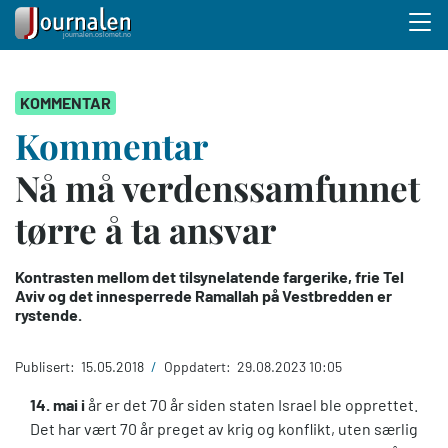
Menu 
Hopp
KOMMENTAR
til
hovedinnhold
Kommentar
Nå må verdenssamfunnet
tørre å ta ansvar
Kontrasten mellom det tilsynelatende fargerike, frie Tel
Aviv og det innesperrede Ramallah på Vestbredden er
rystende.
Publisert:
15.05.2018
/
Oppdatert:
29.08.2023 10:05
14. mai i
år er det 70 år siden staten Israel ble opprettet.
Det har vært 70 år preget av krig og konflikt, uten særlig