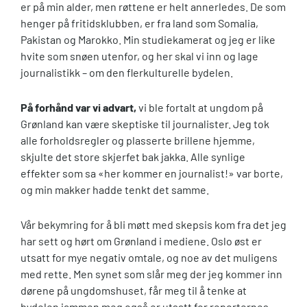
er på min alder, men røttene er helt annerledes. De som
henger på fritidsklubben, er fra land som Somalia,
Pakistan og Marokko. Min studiekamerat og jeg er like
hvite som snøen utenfor, og her skal vi inn og lage
journalistikk – om den flerkulturelle bydelen.
På forhånd var vi advart,
vi ble fortalt at ungdom på
Grønland kan være skeptiske til journalister. Jeg tok
alle forholdsregler og plasserte brillene hjemme,
skjulte det store skjerfet bak jakka. Alle synlige
effekter som sa «her kommer en journalist!» var borte,
og min makker hadde tenkt det samme.
Vår bekymring for å bli møtt med skepsis kom fra det jeg
har sett og hørt om Grønland i mediene. Oslo øst er
utsatt for mye negativ omtale, og noe av det muligens
med rette. Men synet som slår meg der jeg kommer inn
dørene på ungdomshuset, får meg til å tenke at
bydelen jammen meg også er utsatt for reporternes