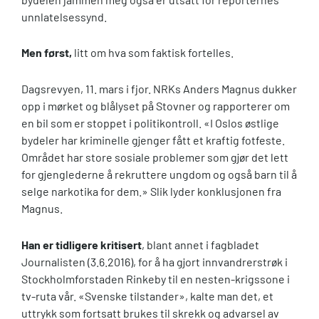
unnlatelsessynd.
Men
først,
litt om hva som faktisk fortelles.
Dagsrevyen, 11. mars i fjor. NRKs Anders Magnus dukker
opp i mørket og blålyset på Stovner og rapporterer om
en bil som er stoppet i politikontroll. «I Oslos østlige
bydeler har kriminelle gjenger fått et kraftig fotfeste.
Området har store sosiale problemer som gjør det lett
for gjenglederne å rekruttere ungdom og også barn til å
selge narkotika for dem.» Slik lyder konklusjonen fra
Magnus.
Han er tidligere kritisert
, blant annet i fagbladet
Journalisten (3.6.2016), for å ha gjort innvandrerstrøk i
Stockholmforstaden Rinkeby til en nesten-krigssone i
tv-ruta vår. «Svenske tilstander», kalte man det, et
uttrykk som fortsatt brukes til skrekk og advarsel av