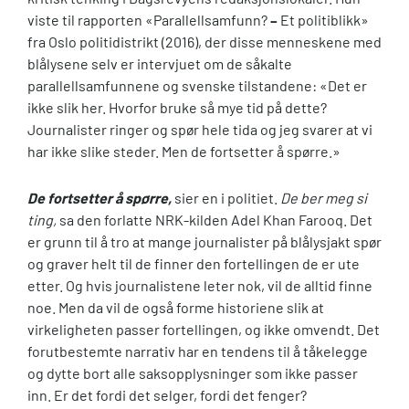
viste til rapporten «Parallellsamfunn?
–
Et politiblikk»
fra Oslo politidistrikt (2016), der disse menneskene med
blålysene selv er intervjuet om de såkalte
parallellsamfunnene og svenske tilstandene: «Det er
ikke slik her. Hvorfor bruke så mye tid på dette?
Journalister ringer og spør hele tida og jeg svarer at vi
har ikke slike steder. Men de fortsetter å spørre.»
De fortsetter å spørre,
sier en i politiet.
De ber meg si
ting,
sa den forlatte NRK-kilden Adel Khan Farooq. Det
er grunn til å tro at mange journalister på blålysjakt spør
og graver helt til de finner den fortellingen de er ute
etter. Og hvis journalistene leter nok, vil de alltid finne
noe. Men da vil de også forme historiene slik at
virkeligheten passer fortellingen, og ikke omvendt. Det
forutbestemte narrativ har en tendens til å tåkelegge
og dytte bort alle saksopplysninger som ikke passer
inn. Er det fordi det selger, fordi det fenger?