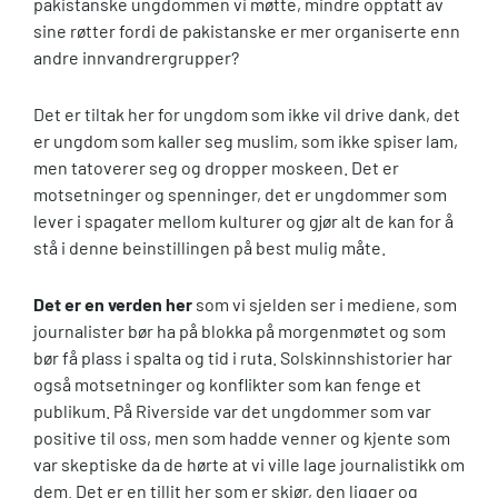
pakistanske ungdommen vi møtte, mindre opptatt av
sine røtter fordi de pakistanske er mer organiserte enn
andre innvandrergrupper?
Det er tiltak her for ungdom som ikke vil drive dank, det
er ungdom som kaller seg muslim, som ikke spiser lam,
men tatoverer seg og dropper moskeen. Det er
motsetninger og spenninger, det er ungdommer som
lever i spagater mellom kulturer og gjør alt de kan for å
stå i denne beinstillingen på best mulig måte.
Det er en verden her
som vi sjelden ser i mediene, som
journalister bør ha på blokka på morgenmøtet og som
bør få plass i spalta og tid i ruta. Solskinnshistorier har
også motsetninger og konflikter som kan fenge et
publikum. På Riverside var det ungdommer som var
positive til oss, men som hadde venner og kjente som
var skeptiske da de hørte at vi ville lage journalistikk om
dem. Det er en tillit her som er skjør, den ligger og