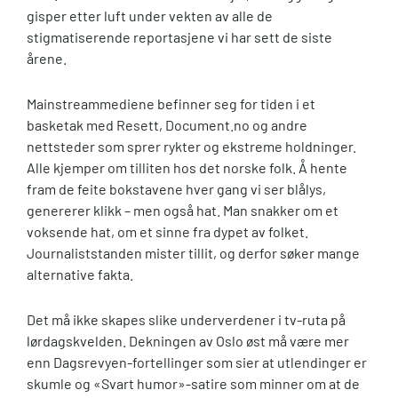
gisper etter luft under vekten av alle de
stigmatiserende reportasjene vi har sett de siste
årene.
Mainstreammediene befinner seg for tiden i et
basketak med Resett, Document.no og andre
nettsteder som sprer rykter og ekstreme holdninger.
Alle kjemper om tilliten hos det norske folk. Å hente
fram de feite bokstavene hver gang vi ser blålys,
genererer klikk – men også hat. Man snakker om et
voksende hat, om et sinne fra dypet av folket.
Journaliststanden mister tillit, og derfor søker mange
alternative fakta.
Det må ikke skapes slike underverdener i tv-ruta på
lørdagskvelden. Dekningen av Oslo øst må være mer
enn Dagsrevyen-fortellinger som sier at utlendinger er
skumle og «Svart humor»-satire som minner om at de