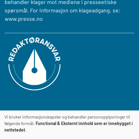
behandler klager mot mediene i presseetiske
spørsmål. For informasjon om klageadgang, se:
www.presse.no
Vi bruker informasjonskapsler og behandler personopplysninger til
Journalens
TILGJENGELIGHETSERKLÆRING
følgende formål:
Functional & Eksternt innhold som er innebygget i
nettstedet
.