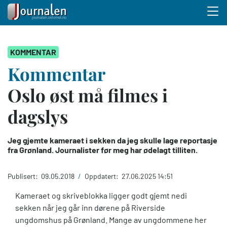
Menu 
Hopp
KOMMENTAR
til
hovedinnhold
Kommentar
Oslo øst må filmes i
dagslys
Jeg gjemte kameraet i sekken da jeg skulle lage reportasje
fra Grønland. Journalister før meg har ødelagt tilliten.
Publisert:
09.05.2018
/
Oppdatert:
27.06.2025 14:51
Kameraet og skriveblokka ligger godt gjemt nedi
sekken når jeg går inn dørene på Riverside
ungdomshus på Grønland. Mange av ungdommene her