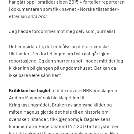
har gått opp i området siden 2015,» forteller reporteren
i dokumentaren som fikk navnet «Norske tilstander»
etter sin
söta bror
.
Jeg hadde fordommer mot meg selv som journalist.
Det er mørkt ute, det er blålys og det er svenske
tilstander. Den fortellingen om Oslo øst går igjen i
reportasjene. Og den snurrer rundt i hodet mitt der jeg
kikker inn på gjengen på ungdomshuset. Det kan da
ikke bare være sånn her?
Kritikken har haglet
mot de nevnte NRK-innslagene.
Anders Magnus´ sak ble klaget inn til
Kringkastingsrådet. Bruken av anonyme kilder og
måten Magnus gjorde det hele til en historie om
svenske tilstander, fikk gjennomgå. Dagsavisens
kommentator Hege Ulstein (14.3.2017) etterlyste mer
kritisk tenking i Dagsrevyens redaksjonslokaler. Hun