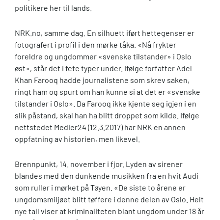
politikere her til lands.
NRK.no, samme dag. En silhuett iført hettegenser er
fotografert i profil i den mørke tåka. «Nå frykter
foreldre og ungdommer «svenske tilstander» i Oslo
øst», står det i fete typer under. Ifølge forfatter Adel
Khan Farooq hadde journalistene som skrev saken,
ringt ham og spurt om han kunne si at det er «svenske
tilstander i Oslo». Da Farooq ikke kjente seg igjen i en
slik påstand, skal han ha blitt droppet som kilde. Ifølge
nettstedet Medier24 (12.3.2017) har NRK en annen
oppfatning av historien, men likevel.
Brennpunkt, 14. november i fjor. Lyden av sirener
blandes med den dunkende musikken fra en hvit Audi
som ruller i mørket på Tøyen. «De siste to årene er
ungdomsmiljøet blitt tøffere i denne delen av Oslo. Helt
nye tall viser at kriminaliteten blant ungdom under 18 år