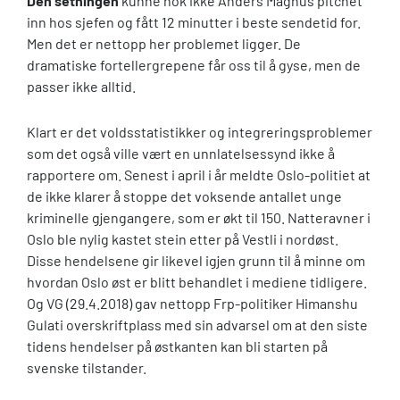
Den setningen
kunne nok ikke Anders Magnus pitchet
inn hos sjefen og fått 12 minutter i beste sendetid for.
Men det er nettopp her problemet ligger. De
dramatiske fortellergrepene får oss til å gyse, men de
passer ikke alltid.
Klart er det voldsstatistikker og integreringsproblemer
som det også ville vært en unnlatelsessynd ikke å
rapportere om. Senest i april i år meldte Oslo-politiet at
de ikke klarer å stoppe det voksende antallet unge
kriminelle gjengangere, som er økt til 150. Natteravner i
Oslo ble nylig kastet stein etter på Vestli i nordøst.
Disse hendelsene gir likevel igjen grunn til å minne om
hvordan Oslo øst er blitt behandlet i mediene tidligere.
Og VG (29.4.2018) gav nettopp Frp-politiker Himanshu
Gulati overskriftplass med sin advarsel om at den siste
tidens hendelser på østkanten kan bli starten på
svenske tilstander.