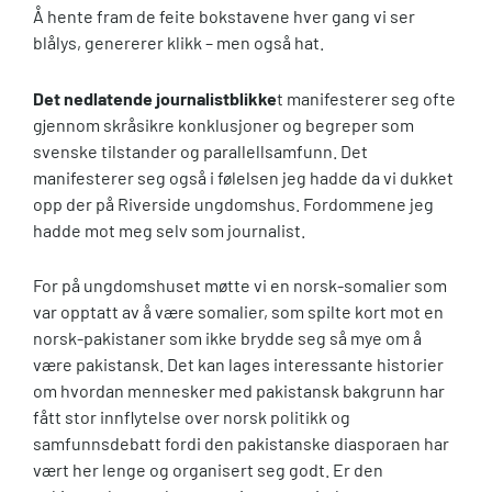
Å hente fram de feite bokstavene hver gang vi ser
blålys, genererer klikk – men også hat.
Det nedlatende journalistblikke
t manifesterer seg ofte
gjennom skråsikre konklusjoner og begreper som
svenske tilstander og parallellsamfunn. Det
manifesterer seg også i følelsen jeg hadde da vi dukket
opp der på Riverside ungdomshus. Fordommene jeg
hadde mot meg selv som journalist.
For på ungdomshuset møtte vi en norsk-somalier som
var opptatt av å være somalier, som spilte kort mot en
norsk-pakistaner som ikke brydde seg så mye om å
være pakistansk. Det kan lages interessante historier
om hvordan mennesker med pakistansk bakgrunn har
fått stor innflytelse over norsk politikk og
samfunnsdebatt fordi den pakistanske diasporaen har
vært her lenge og organisert seg godt. Er den