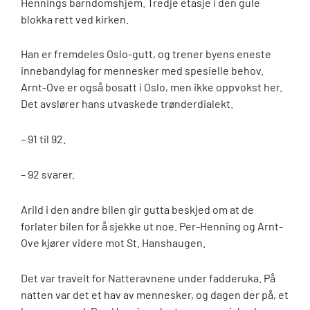
Hennings barndomshjem. Tredje etasje i den gule
blokka rett ved kirken.
Han er fremdeles Oslo-gutt, og trener byens eneste
innebandylag for mennesker med spesielle behov.
Arnt-Ove er også bosatt i Oslo, men ikke oppvokst her.
Det avslører hans utvaskede trønderdialekt.
– 91 til 92.
– 92 svarer.
Arild i den andre bilen gir gutta beskjed om at de
forlater bilen for å sjekke ut noe. Per-Henning og Arnt-
Ove kjører videre mot St. Hanshaugen.
Det var travelt for Natteravnene under fadderuka. På
natten var det et hav av mennesker, og dagen der på, et