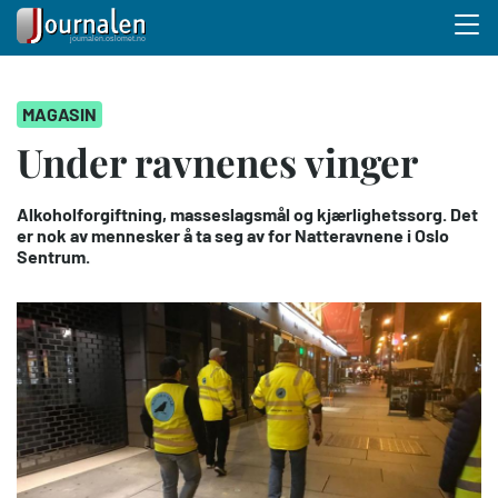
Menu 
Hopp
MAGASIN
til
hovedinnhold
Under ravnenes vinger
Alkoholforgiftning, masseslagsmål og kjærlighetssorg. Det
er nok av mennesker å ta seg av for Natteravnene i Oslo
Sentrum.