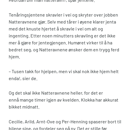
Tenåringsjentene skravler i vei og skryter over jobben
Natteravnene gjør. Selv med tårer i øyene klarer jenta
med det knuste hjertet å skravle i vei om alt og
ingenting. Etter noen minutters skravling er det ikke
mer å gjøre for jentegjengen. Humøret virker til å ha
bedret seg, og Natteravnene ønsker dem en trygg ferd
hjem.
– Tusen takk for hjelpen, men vi skal nok ikke hjem helt
enda!, sier de.
Og det skal ikke Natteravnene heller, for det er
ennå mange timer igjen av kvelden. Klokka har akkurat
bikket midnatt.
Cecilie, Arild, Arnt-Ove og Per-Henning spaserer bort til
bilene sine, og fordeler seg på ny. Det er stille før