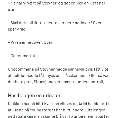
– Nå har vi vært på Stovner, og det er ikke en kjeft her
ute.
– Skal dere bli litt til eller reiser dere nedover? Over,
spør Arild.
– Vi reiser nedover. Over.
– Det er mottatt.
Ungdommene på Stovner hadde sannsynligvis fått vite
at politiet hadde fått nyss om slåsskampen. Eller så var
det bare prat. Situasjonen er uansett under kontroll.
Hasjhaugen og urinalen
Klokken har nå blitt kvart på elleve, og Arild hadde rett i
at køene på Youngstorget har blitt lengre. Litt lenger
ned i gata kan man skimte blålys. To unge menn spurter