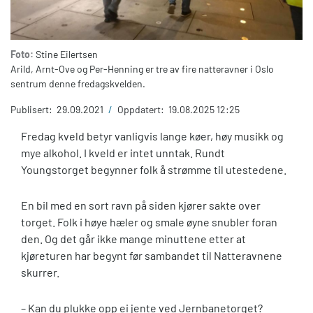
Foto:
Stine Eilertsen
Arild, Arnt-Ove og Per-Henning er tre av fire natteravner i Oslo
sentrum denne fredagskvelden.
Publisert:
29.09.2021
/
Oppdatert:
19.08.2025 12:25
Fredag kveld betyr vanligvis lange køer, høy musikk og
mye alkohol. I kveld er intet unntak. Rundt
Youngstorget begynner folk å strømme til utestedene.
En bil med en sort ravn på siden kjører sakte over
torget. Folk i høye hæler og smale øyne snubler foran
den. Og det går ikke mange minuttene etter at
kjøreturen har begynt før sambandet til Natteravnene
skurrer.
– Kan du plukke opp ei jente ved Jernbanetorget?