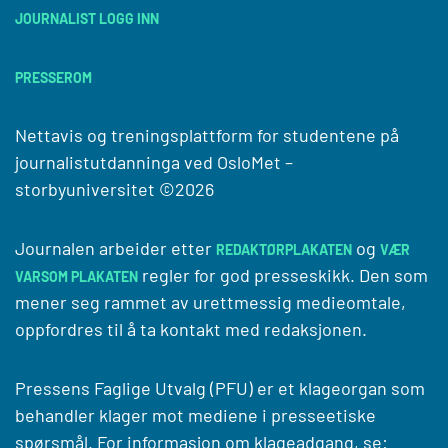
JOURNALIST LOGG INN
PRESSEROM
Nettavis og treningsplattform for studentene på
journalistutdanninga ved
OsloMet –
storbyuniversitet
©2026
Journalen arbeider etter
og
REDAKTØRPLAKATEN
VÆR
regler for god presseskikk. Den som
VARSOM PLAKATEN
mener seg rammet av urettmessig medieomtale,
oppfordres til å ta kontakt med redaksjonen.
Pressens Faglige Utvalg (PFU) er et klageorgan som
behandler klager mot mediene i presseetiske
spørsmål. For informasjon om klageadgang, se: