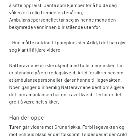
å sitte oppreist. Jenta som kjemper for å holde seg
våken er trolig fremdeles tenåring.
Ambulansepersonellet tar seg av henne mens den
bekymrede venninnen blir stående utenfor.
– Hun måtte nok inn til pumping, sier Arild, i det han gjør
seg klar til å kjøre videre.
Natteravnene er ikke ukjent med fulle mennesker. Det
er standard på en fredagskveld. Arild forsikrer seg om
at ambulansepersonellet kjører henne til legevakten.
Noen ganger blir nemlig Natteravnene bedt om å gjøre
det, om ambulansen har en travel kveld. Derfor er det
greit å være helt sikker.
Han der oppe
Turen går videre mot Grünerløkka. Forbi legevakten og
mot Schous plass er det folksomt. I sidespeilet ser Arild