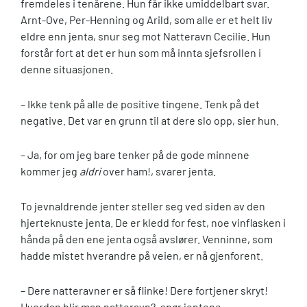
fremdeles i tenårene. Hun får ikke umiddelbart svar.
Arnt-Ove, Per-Henning og Arild, som alle er et helt liv
eldre enn jenta, snur seg mot Natteravn Cecilie. Hun
forstår fort at det er hun som må innta sjefsrollen i
denne situasjonen.
– Ikke tenk på alle de positive tingene. Tenk på det
negative. Det var en grunn til at dere slo opp, sier hun.
– Ja, for om jeg bare tenker på de gode minnene
kommer jeg
aldri
over ham!, svarer jenta.
To jevnaldrende jenter steller seg ved siden av den
hjerteknuste jenta. De er kledd for fest, noe vinflasken i
hånda på den ene jenta også avslører. Venninne, som
hadde mistet hverandre på veien, er nå gjenforent.
– Dere natteravner er så flinke! Dere fortjener skryt!
Hvordan blir man natteravn?, spør jentene.