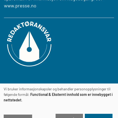
www.presse.no
Vi bruker informasjonskapsler og behandler personopplysninger til
Journalens
TILGJENGELIGHETSERKLÆRING
følgende formål:
Functional & Eksternt innhold som er innebygget i
nettstedet
.