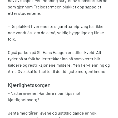
hav av søppel. Per-Henning skryter av rusmisbrukerne
som gjennom Frelsesarmeen plukket opp søppelet
etter studentene.
– De plukket hver eneste sigarettsneip. Jeg har ikke
noe vondt å si om de altså, veldig hyggelige og flinke
folk.
Også parken på St. Hans Haugen er stille i kveld. Alt
tyder på at folk heller trekker inn nå som været blir
kaldere og restriksjonene mildere. Men Per-Henning og
Arnt-Ove skal fortsette til de tidligste morgentimene.
Kjærlighetssorgen
– Natteravnene! Har dere noen tips mot
kjærlighetssorg?
Jenta med tårer i øyene og ustødig gange er nok