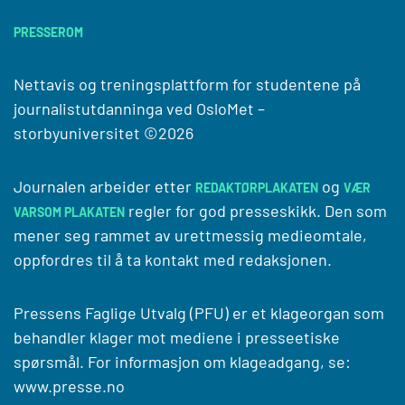
PRESSEROM
Nettavis og treningsplattform for studentene på
journalistutdanninga ved
OsloMet –
storbyuniversitet
©2026
Journalen arbeider etter
og
REDAKTØRPLAKATEN
VÆR
regler for god presseskikk. Den som
VARSOM PLAKATEN
mener seg rammet av urettmessig medieomtale,
oppfordres til å ta kontakt med redaksjonen.
Pressens Faglige Utvalg (PFU) er et klageorgan som
behandler klager mot mediene i presseetiske
spørsmål. For informasjon om klageadgang, se:
www.presse.no