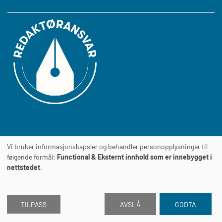
Vi bruker informasjonskapsler og behandler personopplysninger til
Journalens
TILGJENGELIGHETSERKLÆRING
følgende formål:
Functional & Eksternt innhold som er innebygget i
nettstedet
.
TILPASS
AVSLÅ
GODTA
2026 © Journalen
Drevet av