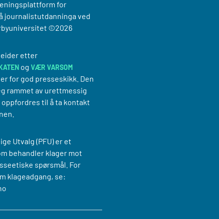
reningsplattform for
 journalistutdanninga ved
rbyuniversitet
©2026
eider etter
og
KATEN
VÆR VARSOM
er for god presseskikk. Den
g rammet av urettmessig
oppfordres til å ta kontakt
nen.
ige Utvalg (PFU) er et
om behandler klager mot
sseetiske spørsmål. For
m klageadgang, se:
no