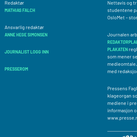
Redaktør
Nettavis og t
studentene på
MATHIAS FALCH
OsloMet – sto
Ansvarlig redaktør
Journalen arb
ANNE HEGE SIMONSEN
REDAKTØRPLA
regl
PLAKATEN
JOURNALIST LOGG INN
som mener se
medieomtale, 
PRESSEROM
med redaksjo
Pressens Fagl
klageorgan s
mediene i pre
informasjon o
www.presse.