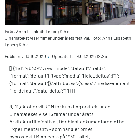
Foto:
Anna Elisabeth Løberg Kihle
Cinemateket viser filmer under årets festival. Foto: Anna Elisabeth
Løberg Kihle
Publisert:
10.10.2020
/
Oppdatert:
19.08.2025 12:25
[[{"fid":"46339","view_mode":"default","fields":
{"format":"default"},"type":"media","field_deltas":{"1":
{"format":"default"}},"attributes":{"class":"media-element
file-default","data-delta":"1"}}]]
8.-11.oktober vil ROM for kunst og arkitektur og
Cinemateket vise 13 filmer under årets
Arkitekturfilmfestival. Deriblant dokumentaren «The
Experimental City» som handler om et
byprosjekt i Minnesota på 1960-tallet.