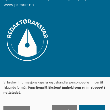
www.presse.no
Vi bruker informasjonskapsler og behandler personopplysninger til
Journalens
TILGJENGELIGHETSERKLÆRING
følgende formål:
Functional & Eksternt innhold som er innebygget i
nettstedet
.