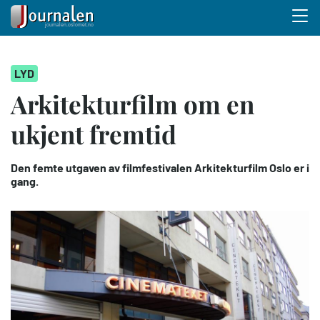
Menu 
Hopp
LYD
til
hovedinnhold
Arkitekturfilm om en
ukjent fremtid
Den femte utgaven av filmfestivalen Arkitekturfilm Oslo er i
gang.