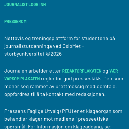
JOURNALIST LOGG INN
PRESSEROM
Nettavis og treningsplattform for studentene på
journalistutdanninga ved
OsloMet –
storbyuniversitet
©2026
Journalen arbeider etter
og
REDAKTØRPLAKATEN
VÆR
regler for god presseskikk. Den som
VARSOM PLAKATEN
mener seg rammet av urettmessig medieomtale,
oppfordres til å ta kontakt med redaksjonen.
Pressens Faglige Utvalg (PFU) er et klageorgan som
behandler klager mot mediene i presseetiske
spørsmål. For informasjon om klageadgang, se: