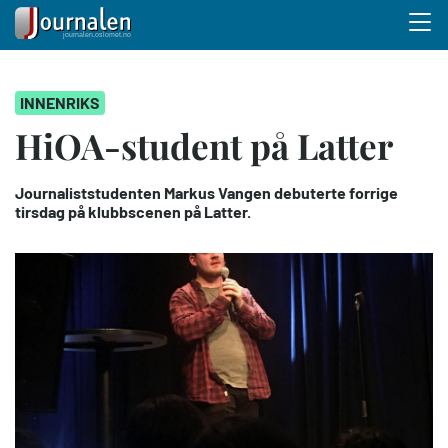
Menu 
Hopp
INNENRIKS
til
hovedinnhold
HiOA-student på Latter
Journaliststudenten Markus Vangen debuterte forrige
tirsdag på klubbscenen på Latter.