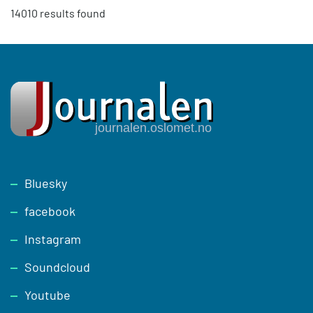
14010 results found
Footer
Bluesky
facebook
Instagram
Soundcloud
Youtube