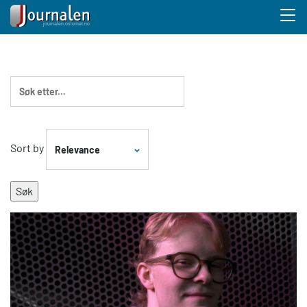
Menu 
Hopp
til
hovedinnhold
Sort by
Relevance