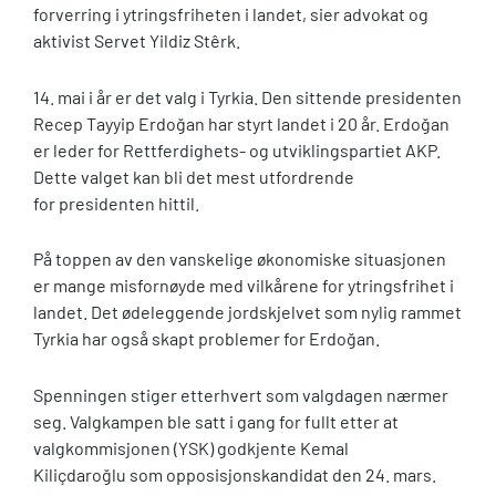
forverring i ytringsfriheten i landet, sier advokat og
aktivist Servet Yildiz Stêrk.
14. mai i år er det valg i Tyrkia. Den sittende presidenten
Recep Tayyip Erdoğan har styrt landet i 20 år. Erdoğan
er leder for Rettferdighets- og utviklingspartiet AKP.
Dette valget kan bli det mest utfordrende
for presidenten hittil.
På toppen av den vanskelige økonomiske situasjonen
er mange misfornøyde med vilkårene for ytringsfrihet i
landet. Det ødeleggende jordskjelvet som nylig rammet
Tyrkia har også skapt problemer for Erdoğan.
Spenningen stiger etterhvert som valgdagen nærmer
seg. Valgkampen ble satt i gang for fullt etter at
valgkommisjonen (YSK) godkjente Kemal
Kiliçdaroğlu som opposisjonskandidat den 24. mars.