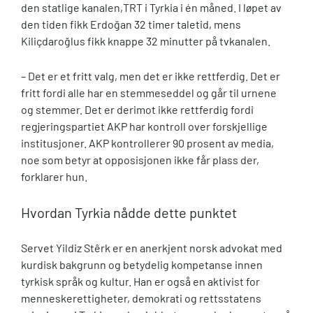
den statlige kanalen,TRT i Tyrkia i én måned. I løpet av
den tiden fikk Erdoğan 32 timer taletid, mens
Kiliçdaroğlus fikk knappe 32 minutter på tvkanalen.
– Det er et fritt valg, men det er ikke rettferdig. Det er
fritt fordi alle har en stemmeseddel og går til urnene
og stemmer. Det er derimot ikke rettferdig fordi
regjeringspartiet AKP har kontroll over forskjellige
institusjoner. AKP kontrollerer 90 prosent av media,
noe som betyr at opposisjonen ikke får plass der,
forklarer hun.
Hvordan Tyrkia nådde dette punktet
Servet Yildiz Stêrk er en anerkjent norsk advokat med
kurdisk bakgrunn og betydelig kompetanse innen
tyrkisk språk og kultur. Han er også en aktivist for
menneskerettigheter, demokrati og rettsstatens