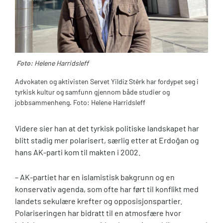
Foto:
Helene Harridsleff
​Advokaten og aktivisten Servet Yildiz Stêrk har fordypet seg i
tyrkisk kultur og samfunn gjennom både studier og
jobbsammenheng. Foto:​ Helene Harridsleff
Videre sier han at det tyrkisk politiske landskapet har
blitt stadig mer polarisert, særlig etter at Erdoğan og
hans AK-parti kom til makten i 2002.
– AK-partiet har en islamistisk bakgrunn og en
konservativ agenda, som ofte har ført til konflikt med
landets sekulære krefter og opposisjonspartier.
Polariseringen har bidratt til en atmosfære hvor