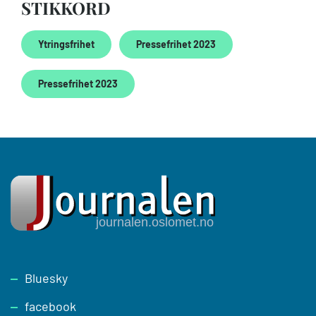
STIKKORD
Ytringsfrihet
Pressefrihet 2023
Pressefrihet 2023
Footer
Bluesky
facebook