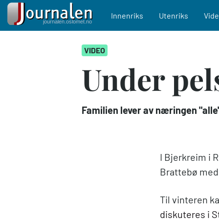
Main navigation
Innenriks
Utenriks
Vid
Hopp
VIDEO
til
hovedinnhold
Under pel
Familien lever av næringen "alle
I Bjerkreim i 
Brattebø med 
Til vinteren k
diskuteres i S