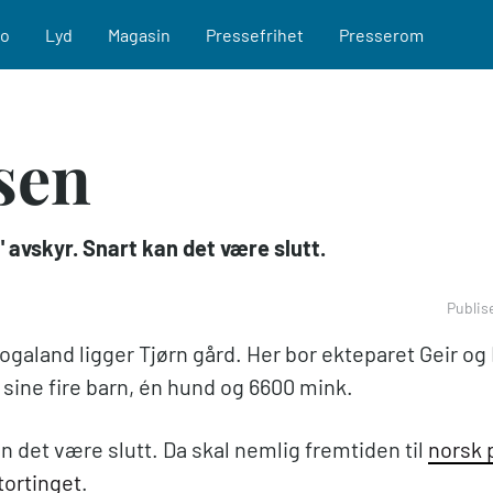
eo
Lyd
Magasin
Pressefrihet
Presserom
sen
" avskyr. Snart kan det være slutt.
Publis
Rogaland ligger Tjørn gård. Her bor ekteparet Geir o
sine fire barn, én hund og 6600 mink.
an det være slutt. Da skal nemlig fremtiden til
norsk 
tortinget
.