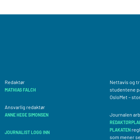
Redaktør
Nettavis og t
studentene på
MATHIAS FALCH
OsloMet – sto
Ansvarlig redaktør
Journalen arb
ANNE HEGE SIMONSEN
REDAKTØRPLA
regl
PLAKATEN
JOURNALIST LOGG INN
som mener se