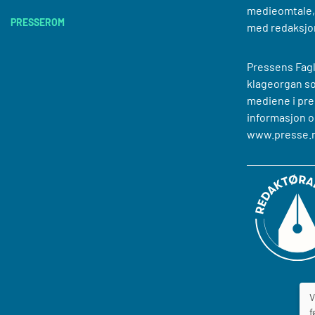
medieomtale, 
PRESSEROM
med redaksjo
Pressens Fagl
klageorgan s
mediene i pre
informasjon o
www.presse.
V
f