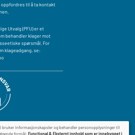
oppfordres til å ta kontakt
nen.
ige Utvalg (PFU) er et
om behandler klager mot
sseetiske spørsmål. For
m klageadgang, se:
no
i bruker informasjonskapsler og behandler personopplysninger til
ølgende formål:
Functional & Eksternt innhold som er innebygget i