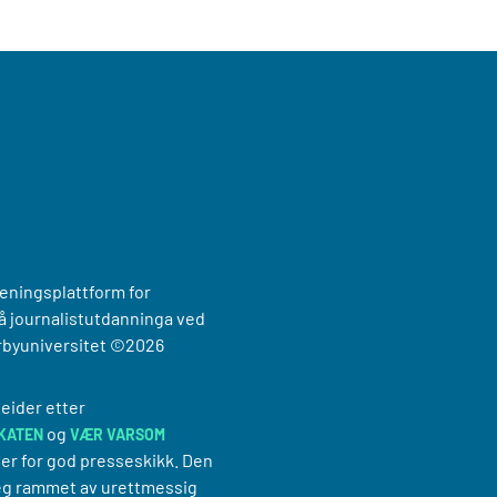
reningsplattform for
 journalistutdanninga ved
rbyuniversitet
©2026
eider etter
og
KATEN
VÆR VARSOM
er for god presseskikk. Den
g rammet av urettmessig