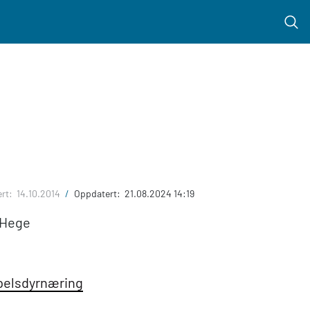
Menu 
ert:
14.10.2014
/
Oppdatert:
21.08.2024 14:19
g Hege
pelsdyrnæring