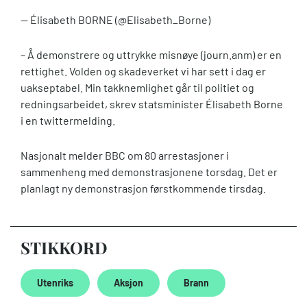
— Élisabeth BORNE (@Elisabeth_Borne)
– Å demonstrere og uttrykke misnøye (journ.anm) er en
rettighet. Volden og skadeverket vi har sett i dag er
uakseptabel. Min takknemlighet går til politiet og
redningsarbeidet, skrev statsminister Élisabeth Borne
i en twittermelding.
Nasjonalt melder BBC om 80 arrestasjoner i
sammenheng med demonstrasjonene torsdag. Det er
planlagt ny demonstrasjon førstkommende tirsdag.
STIKKORD
Utenriks
Aksjon
Brann