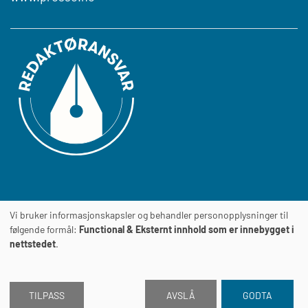
Vi bruker informasjonskapsler og behandler personopplysninger til
Journalens
TILGJENGELIGHETSERKLÆRING
følgende formål:
Functional & Eksternt innhold som er innebygget i
nettstedet
.
TILPASS
AVSLÅ
GODTA
2026 © Journalen
Drevet av