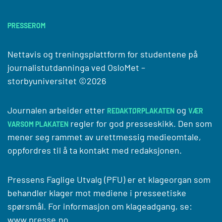
PRESSEROM
Nettavis og treningsplattform for studentene på
journalistutdanninga ved
OsloMet –
storbyuniversitet
©2026
Journalen arbeider etter
og
REDAKTØRPLAKATEN
VÆR
regler for god presseskikk. Den som
VARSOM PLAKATEN
mener seg rammet av urettmessig medieomtale,
oppfordres til å ta kontakt med redaksjonen.
Pressens Faglige Utvalg (PFU) er et klageorgan som
behandler klager mot mediene i presseetiske
spørsmål. For informasjon om klageadgang, se:
www.presse.no