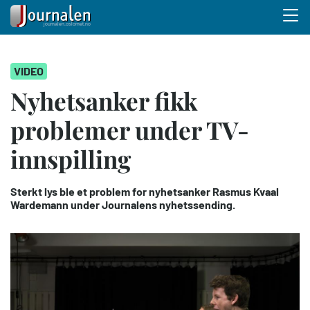
Menu 
Hopp
VIDEO
til
hovedinnhold
Nyhetsanker fikk
problemer under TV-
innspilling
Sterkt lys ble et problem for nyhetsanker Rasmus Kvaal
Wardemann under Journalens nyhetssending.