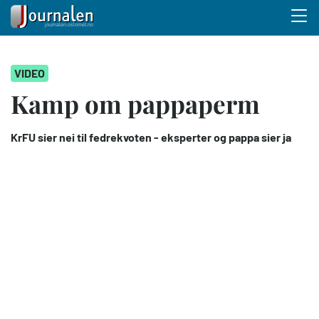
Menu 
Hopp
VIDEO
til
hovedinnhold
Kamp om pappaperm
KrFU sier nei til fedrekvoten - eksperter og pappa sier ja