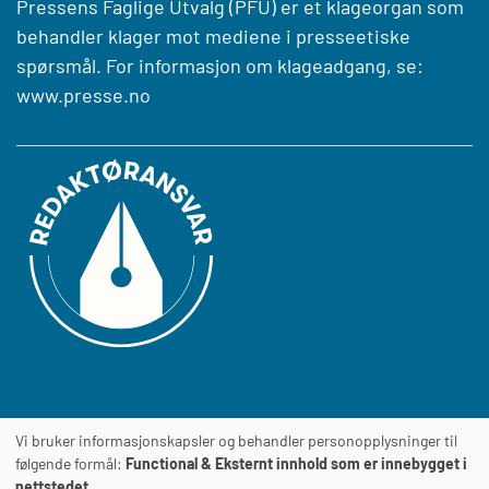
Pressens Faglige Utvalg (PFU) er et klageorgan som
behandler klager mot mediene i presseetiske
spørsmål. For informasjon om klageadgang, se:
www.presse.no
Vi bruker informasjonskapsler og behandler personopplysninger til
Journalens
TILGJENGELIGHETSERKLÆRING
følgende formål:
Functional & Eksternt innhold som er innebygget i
nettstedet
.