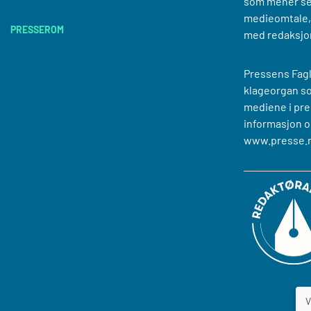
som mener se
medieomtale, 
PRESSEROM
med redaksjo
Pressens Fagl
klageorgan s
mediene i pre
informasjon o
www.presse.
V