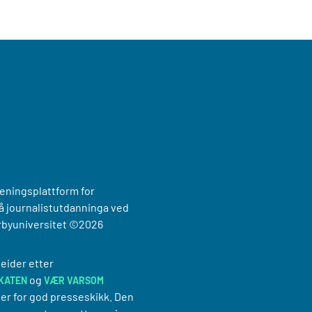
reningsplattform for
 journalistutdanninga ved
rbyuniversitet
©2026
eider etter
og
KATEN
VÆR VARSOM
er for god presseskikk. Den