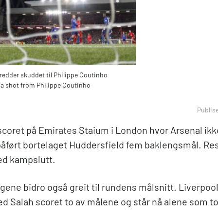
redder skuddet til Philippe Coutinho
 a shot from Philippe Coutinho
Publis
 scoret på Emirates Staium i London hvor Arsenal ikk
påført bortelaget Huddersfield fem baklengsmål. Res
ed kampslutt.
ene bidro også greit til rundens målsnitt. Liverpool
d Salah scoret to av målene og står nå alene som t