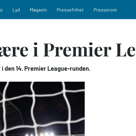
eo
Lyd
Magasin
Pressefrihet
Presserom
fære i Premier L
 i den 14. Premier League-runden.