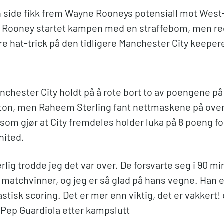
n side fikk frem Wayne Rooneys potensiall mot Wes
Rooney startet kampen med en straffebom, men red
re hat-trick på den tidligere Manchester City keeper
nchester City holdt på å rote bort to av poengene 
on, men Raheem Sterling fant nettmaskene på over
om gjør at City fremdeles holder luka på 8 poeng fo
nited.
rlig trodde jeg det var over. De forsvarte seg i 90 mi
matchvinner, og jeg er så glad på hans vegne. Han er
astisk scoring. Det er mer enn viktig, det er vakke
Pep Guardiola etter kampslutt