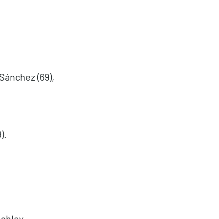
 Sánchez (69),
).
Ashley