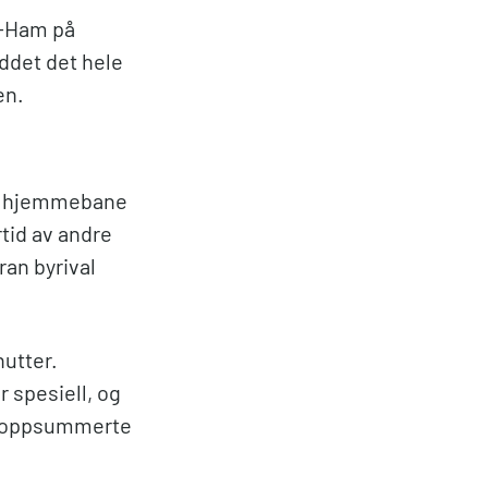
t-Ham på
det det hele
en.
på hjemmebane
tid av andre
ran byrival
nutter.
 spesiell, og
rt! oppsummerte