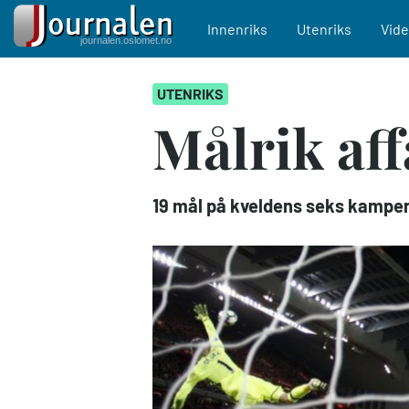
Main navigation
Innenriks
Utenriks
Vid
Hopp
UTENRIKS
til
hovedinnhold
Målrik af
19 mål på kveldens seks kamper