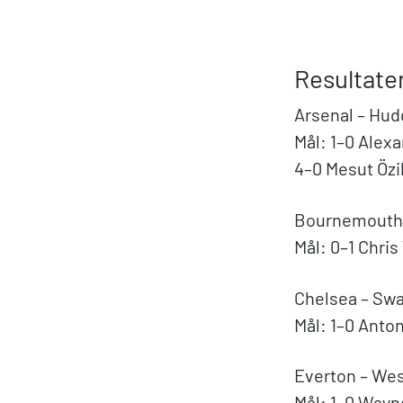
Resultate
Arsenal – Hudd
Mål: 1–0 Alexa
4–0 Mesut Özil 
Bournemouth –
Mål: 0–1 Chris
Chelsea – Swa
Mål: 1–0 Anton
Everton – Wes
Mål: 1–0 Wayne