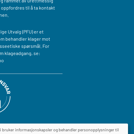
g rammet av urettmessig
oppfordres til å ta kontakt
nen.
ige Utvalg (PFU) er et
om behandler klager mot
sseetiske spørsmål. For
m klageadgang, se:
no
i bruker informasjonskapsler og behandler personopplysninger til