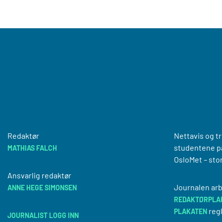
Redaktør
Nettavis og t
studentene på
MATHIAS FALCH
OsloMet – sto
Ansvarlig redaktør
Journalen arb
ANNE HEGE SIMONSEN
REDAKTØRPLA
regl
PLAKATEN
JOURNALIST LOGG INN