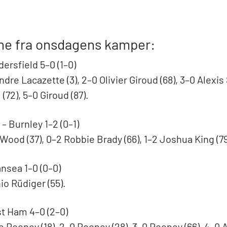
ne fra onsdagens kamper:
ersfield 5–0 (1–0)
ndre Lacazette (3), 2–0 Olivier Giroud (68), 3–0 Alexis
(72), 5–0 Giroud (87).
 Burnley 1–2 (0–1)
 Wood (37), 0–2 Robbie Brady (66), 1–2 Joshua King (79
nsea 1–0 (0–0)
io Rüdiger (55).
t Ham 4–0 (2–0)
 Rooney (18), 2–0 Rooney (28), 3–0 Rooney (66), 4–0 