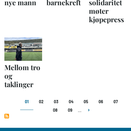
nye mann
barnekreft
solidaritet
møter
kjøpepress
Mellom tro
og
taklinger
Sider
01
02
03
04
05
06
07
…
08
09