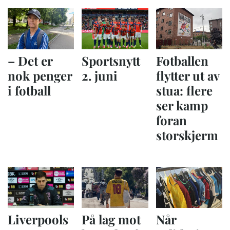
– Det er
Sportsnytt
Fotballen
nok penger
2. juni
flytter ut av
i fotball
stua: flere
ser kamp
foran
storskjerm
Liverpools
På lag mot
Når