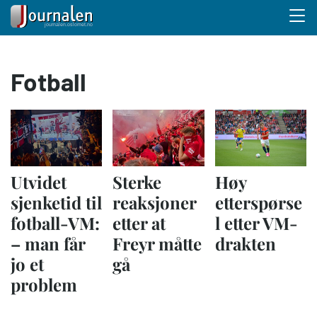
Menu 
Hopp
Fotball
til
hovedinnhold
Utvidet
Sterke
Høy
sjenketid til
reaksjoner
etterspørse
fotball-VM:
etter at
l etter VM-
– man får
Freyr måtte
drakten
jo et
gå
problem