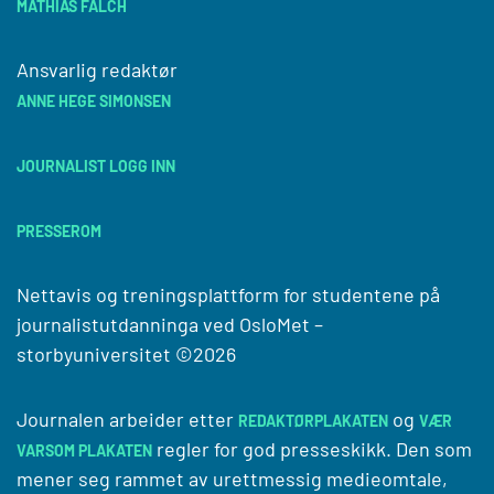
MATHIAS FALCH
Ansvarlig redaktør
ANNE HEGE SIMONSEN
JOURNALIST LOGG INN
PRESSEROM
Nettavis og treningsplattform for studentene på
journalistutdanninga ved
OsloMet –
storbyuniversitet
©2026
Journalen arbeider etter
og
REDAKTØRPLAKATEN
VÆR
regler for god presseskikk. Den som
VARSOM PLAKATEN
mener seg rammet av urettmessig medieomtale,