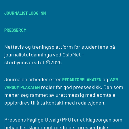
JOURNALIST LOGG INN
PRESSEROM
Nettavis og treningsplattform for studentene på
journalistutdanninga ved
OsloMet –
storbyuniversitet
©2026
Journalen arbeider etter
og
REDAKTØRPLAKATEN
VÆR
regler for god presseskikk. Den som
VARSOM PLAKATEN
mener seg rammet av urettmessig medieomtale,
oppfordres til å ta kontakt med redaksjonen.
Pressens Faglige Utvalg (PFU) er et klageorgan som
behandler klager mot mediene i presseetiske