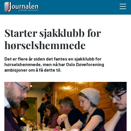
Menu 
Hopp
Starter sjakklubb for
til
hovedinnhold
hørselshemmede
Det er flere år siden det fantes en sjakklubb for
hørselshemmede, men nå har Oslo Døveforening
ambisjoner om å få dette til.