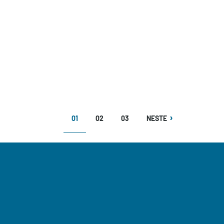
NÅVÆRENDE
SIDE
SIDE
NESTE
01
02
03
NESTE
SIDE
SIDE