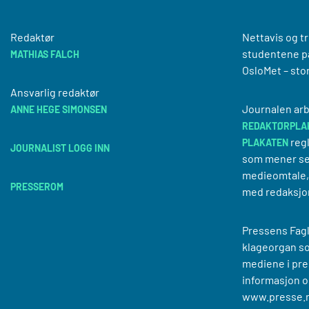
Redaktør
Nettavis og t
studentene på
MATHIAS FALCH
OsloMet – sto
Ansvarlig redaktør
Journalen arb
ANNE HEGE SIMONSEN
REDAKTØRPLA
regl
PLAKATEN
JOURNALIST LOGG INN
som mener se
medieomtale, 
PRESSEROM
med redaksjo
Pressens Fagl
klageorgan s
mediene i pre
informasjon o
www.presse.