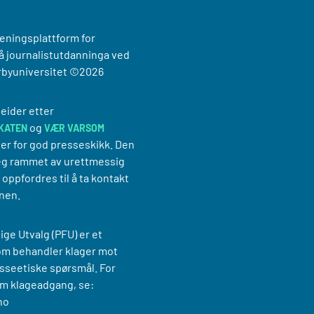
reningsplattform for
 journalistutdanninga ved
rbyuniversitet
©2026
eider etter
og
KATEN
VÆR VARSOM
er for god presseskikk. Den
g rammet av urettmessig
oppfordres til å ta kontakt
nen.
ige Utvalg (PFU) er et
om behandler klager mot
sseetiske spørsmål. For
m klageadgang, se:
no