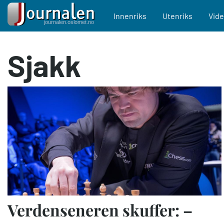
Main navigation
Innenriks
Utenriks
Vid
Hopp
Sjakk
til
hovedinnhold
Verdenseneren skuffer: –