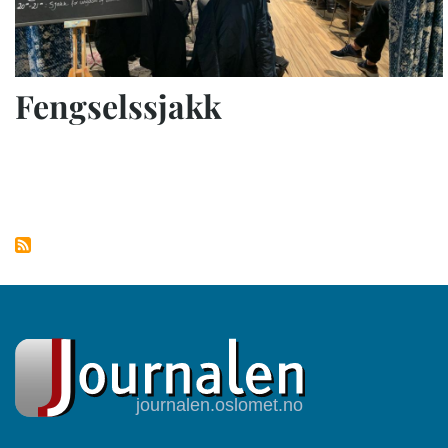
Fengselssjakk
Sider